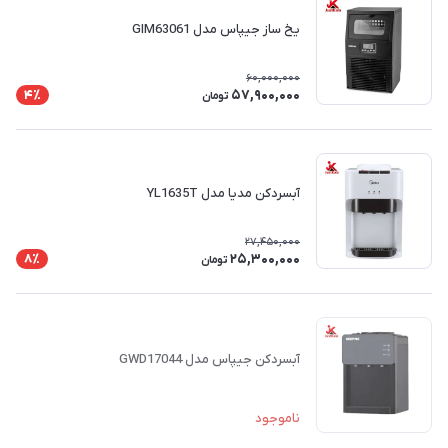
یخ ساز جیپاس مدل GIM63061
60,000,000
57,900,000
4٪
تومان
آبسردکن مدیا مدل YL1635T
27,450,000
25,300,000
8٪
تومان
آبسردکن جیپاس مدل GWD17044
ناموجود