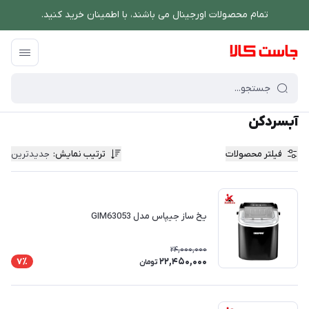
تمام محصولات اورجینال می باشند، با اطمینان خرید کنید.
فروشگاه اینترنتی جاست کالا
/
نوشیدنی ساز
/
آبسردکن
آبسردکن
فیلتر محصولات
ترتیب نمایش
:
جدیدترین
یخ ساز جیپاس مدل GIM63053
24,000,000
22,450,000
7٪
تومان