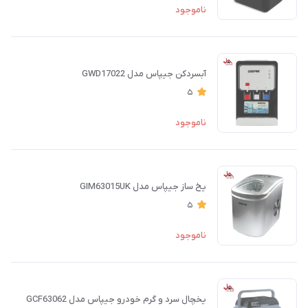
ناموجود
آبسردکن جیپاس مدل GWD17022
5
ناموجود
یخ ساز جیپاس مدل GIM63015UK
5
ناموجود
یخچال سرد و گرم خودرو جیپاس مدل GCF63062