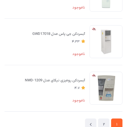
ناموجود
آبسردکن جی پاس مدل GWD17018
4.33
ناموجود
آبسردکن رومیزی نیکای مدل NWD-1209
4.7
ناموجود
2
1