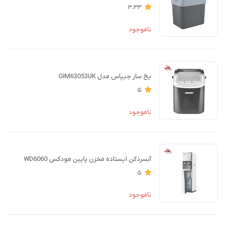
3.33
ناموجود
یخ ساز جیپاس مدل GIM63053UK
5
ناموجود
آبسردکن ایستاده مخزن پایین مودکس WD6060
5
ناموجود