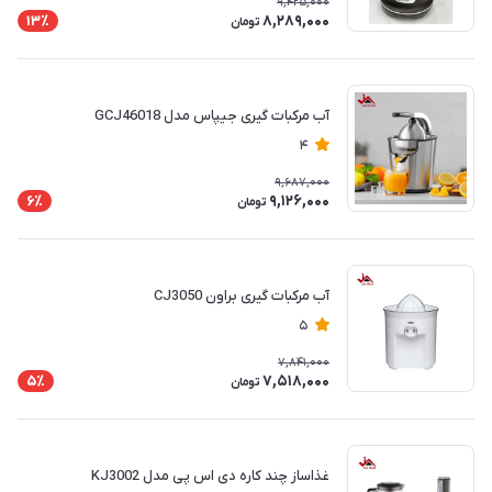
9,425,000
8,289,000
13٪
تومان
آب مرکبات گیری جیپاس مدل GCJ46018
4
9,687,000
9,126,000
6٪
تومان
آب مرکبات گیری براون CJ3050
5
7,841,000
7,518,000
5٪
تومان
غذاساز چند کاره دی اس پی مدل KJ3002