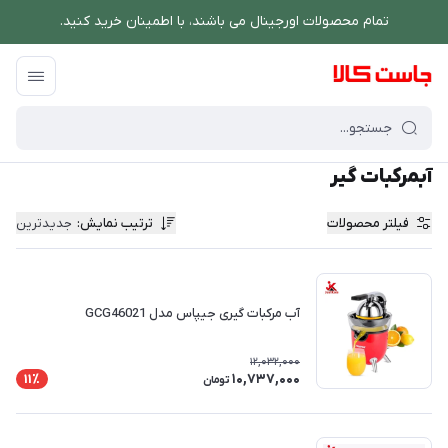
تمام محصولات اورجینال می باشند، با اطمینان خرید کنید.
فروشگاه اینترنتی جاست کالا
/
نوشیدنی ساز
/
آبمرکبات گیر
آبمرکبات گیر
فیلتر محصولات
ترتیب نمایش
:
جدیدترین
آب مرکبات گیری جیپاس مدل GCG46021
12,032,000
10,737,000
11٪
تومان