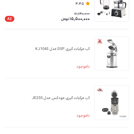
4.45
16,740,000
15,500,000
8٪
تومان
آب مرکبات گیری DSP مدل KJ1043
ناموجود
آب مرکبات گیری مودکس مدل JE255
ناموجود