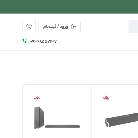
ورود / ثبت‌نام
09398557137