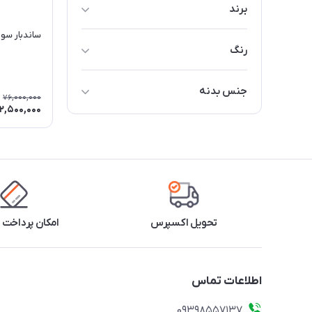
برند
جیپاس
ساندبار سونی م
رنگ
سونی
مشکی
جنس بدنه
76,000,000
2,500,000
پلاستیک
تحویل اکسپرس
امکان پرداخت 
اطلاعات تماس
09398557137