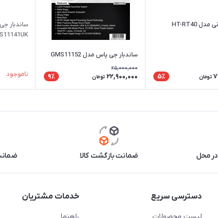
دل HT-RT40
ساندبار جی
S11141UK
ساندبار جی پاس مدل GMS11152
25,000,000
ناموجود
22,900,000
7
9٪
5٪
تومان
تومان
در محل
ضمانت بازگشت کالا
ضمانت 
دسترسی سریع
خدمات مشتریان
لیست محصولات
راهنما