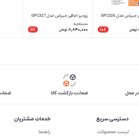
زودپز اجاقی جیپاس مدل GPC327
یپاس مدل GPC326
9,891,000
8,840,000
11٪
10٪
تومان
تومان
در محل
ضمانت بازگشت کالا
ضمانت 
دسترسی سریع
خدمات مشتریان
لیست محصولات
راهنما