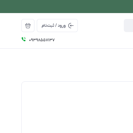
ورود / ثبت‌نام
09398557137