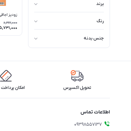
برند
جیپاس
زودپز اجاقی ج
رنگ
6,322,000
5,731,000
استیل
جنس بدنه
استیل
تحویل اکسپرس
امکان پرداخت 
اطلاعات تماس
09398557137