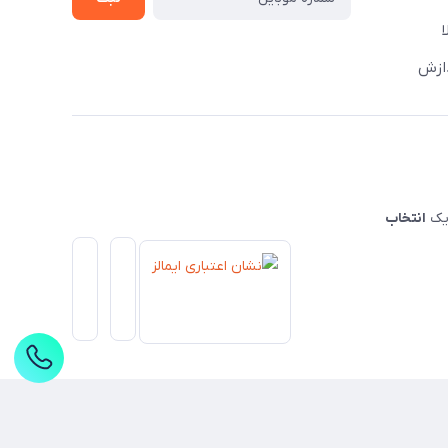
دازش
 یک
انتخاب