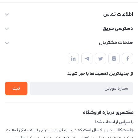
اطلاعات تماس
09398557137
دسترسی سریع
info@justkala.ir
لیست محصولات
خدمات مشتریان
بوشهر - چهار راه تامین اجتماعی به سمت ریشهر ، 100 متر بالاتر
مجله فروشگاه
راهنما
سمت چپ (فروشگاه صوتی عباسی) - "تحویل حضوری فقط با
حساب کاربری
هماهنگی"
پرسش های شما
تماس با ما
از جدید‌ترین تخفیف‌ها با‌ خبر شوید
شرایط و ضوابط گارانتی
درباره ما
روش های بازگرداندن کالا
ثبت
قوانین و مقررات جاست کالا
راهنمای خرید، پرداخت، پردازش
مختصری درباره فروشگاه
با سپاس از انتخاب شما
جاست کالا
بیش از
۶ سال است
که در حوزه فروش اینترنتی لوازم خانگی فعالیت