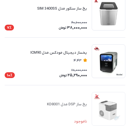
یخ ساز سنکور مدل SIM 3400SS
40,600,000
38,000,000
7٪
تومان
یخساز دیجیتال مودکس مدل ICM90
4.43
28,000,000
25,290,000
10٪
تومان
یخ ساز DSP مدل KD8001
ناموجود