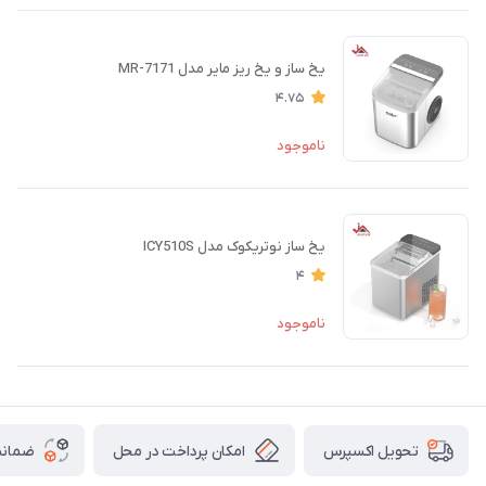
یخ ساز و یخ ریز مایر مدل MR-7171
4.75
ناموجود
یخ ساز نوتریکوک مدل ICY510S
4
ناموجود
امکان پرداخت در محل
ضمانت
تحویل اکسپرس