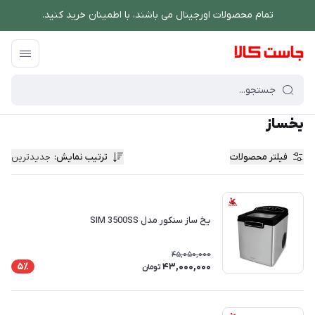
تمام محصولات اورجینال می باشند، با اطمینان خرید کنید.
فروشگاه اینترنتی جاست کالا
/
نوشیدنی ساز
/
یخساز
یخساز
فیلتر محصولات
ترتیب نمایش
:
جدیدترین
یخ ساز سنکور مدل SIM 3500SS
45,050,000
43,000,000
5٪
تومان