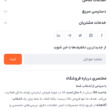
اطلاعات تماس
09398557137
دسترسی سریع
info@justkala.ir
لیست محصولات
خدمات مشتریان
بوشهر - چهار راه تامین اجتماعی به سمت ریشهر ، 100 متر بالاتر
مجله فروشگاه
راهنما
سمت چپ (فروشگاه صوتی عباسی) - "تحویل حضوری فقط با
حساب کاربری
هماهنگی"
پرسش های شما
تماس با ما
از جدید‌ترین تخفیف‌ها با‌ خبر شوید
شرایط و ضوابط گارانتی
درباره ما
روش های بازگرداندن کالا
ثبت
قوانین و مقررات جاست کالا
راهنمای خرید، پرداخت، پردازش
مختصری درباره فروشگاه
با سپاس از انتخاب شما
جاست کالا
بیش از
۶ سال است
که در حوزه فروش اینترنتی لوازم خانگی فعالیت
می‌کند. هدف ما تنها فروش کالا نیست؛ بلکه کمک به شما برای یک
انتخاب
آگاهانه
از طریق ارائه محصولات اصل، اطلاعات دقیق، بررسی‌های تخصصی و