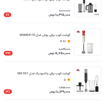
11,000,000
10,315,000
7٪
تومان
گوشت کوب برقی بوش مدل MSM64110
4.67
8,034,000
5,750,000
29٪
تومان
گوشت کوب برقی پاناسونیک مدل MX-SS1
5
11,452,000
10,139,000
12٪
تومان