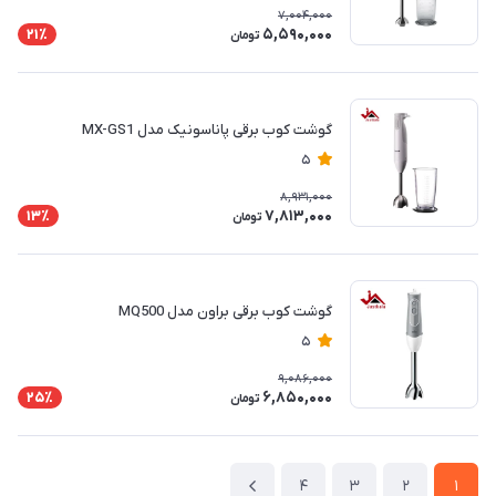
7,004,000
5,590,000
21٪
تومان
گوشت کوب برقی پاناسونیک مدل MX-GS1
5
8,931,000
7,813,000
13٪
تومان
گوشت کوب برقی براون مدل MQ500
5
9,086,000
6,850,000
25٪
تومان
4
3
2
1