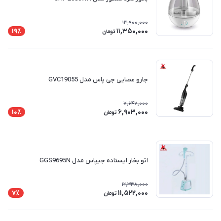
13,900,000
11,350,000
19٪
تومان
جارو عصایی جی پاس مدل GVC19055
7,647,000
6,903,000
10٪
تومان
اتو بخار ایستاده جیپاس مدل GGS9695N
12,338,000
11,522,000
7٪
تومان