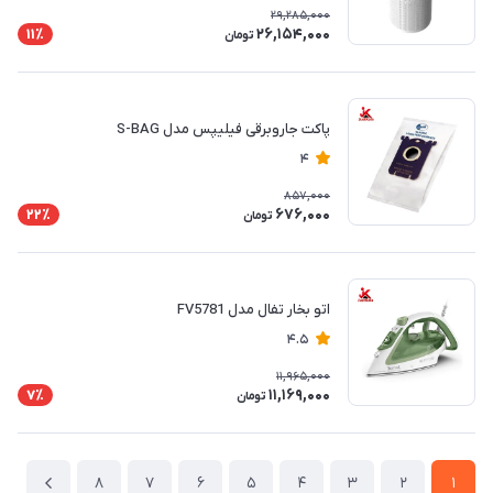
29,285,000
26,154,000
11٪
تومان
پاکت جاروبرقی فیلیپس مدل S-BAG
4
857,000
676,000
22٪
تومان
اتو بخار تفال مدل FV5781
4.5
11,965,000
11,169,000
7٪
تومان
8
7
6
5
4
3
2
1