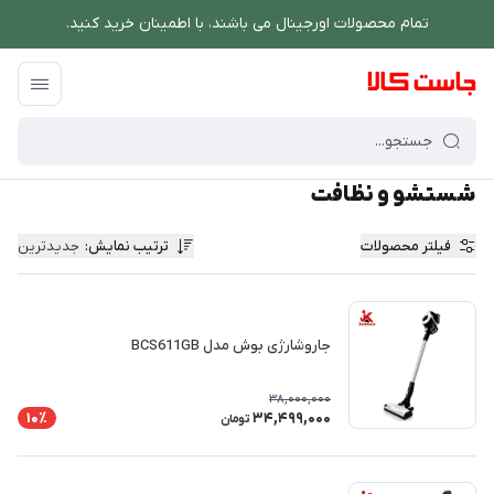
تمام محصولات اورجینال می باشند، با اطمینان خرید کنید.
فروشگاه اینترنتی جاست کالا
/
شستشو و نظافت
شستشو و نظافت
فیلتر محصولات
ترتیب نمایش
:
جدیدترین
جاروشارژی بوش مدل BCS611GB
38,000,000
34,499,000
10٪
تومان