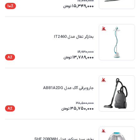
17,000,000
15,349,000
10٪
تومان
بخارگر تفال مدل IT2460
14,930,000
13,789,000
8٪
تومان
جاروبرقی آاگ مدل AB81A2DG
38,500,000
35,750,000
8٪
تومان
بخور سرد سنکور مدل SHF 2080WH