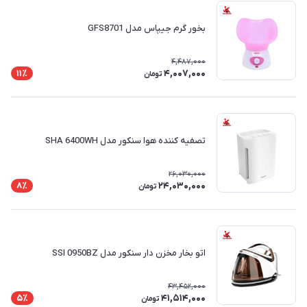
بخور گرم جیپاس مدل GFS8701
4,487,000
4,007,000
11٪
تومان
تصفیه کننده هوا سنکور مدل SHA 6400WH
26,030,000
24,030,000
8٪
تومان
اتو بخار مخزن دار سنکور مدل SSI 0950BZ
43,452,000
41,514,000
5٪
تومان