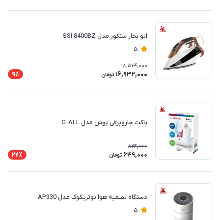
اتو بخار سنکور مدل SSI 8400BZ
5
18,564,000
16,932,000
9٪
تومان
پاکت جاروبرقی بوش مدل G-ALL
824,000
649,000
22٪
تومان
دستگاه تصفیه هوا نوتریکوک مدل AP330
5