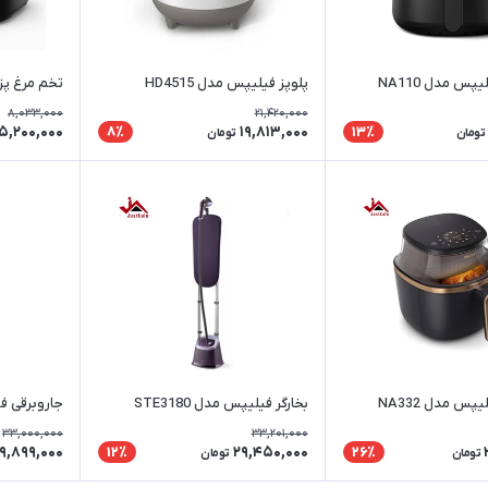
س مدل NA110
پلوپز فیلیپس مدل HD4515
تخم مرغ پز ف
8,033,000
21,420,000
5,200,000
19,813,000
8٪
13٪
تومان
تومان
س مدل NA332
بخارگر فیلیپس مدل STE3180
جاروبرقی فیل
33,000,000
33,201,000
9,899,000
29,450,000
12٪
26٪
تومان
تومان