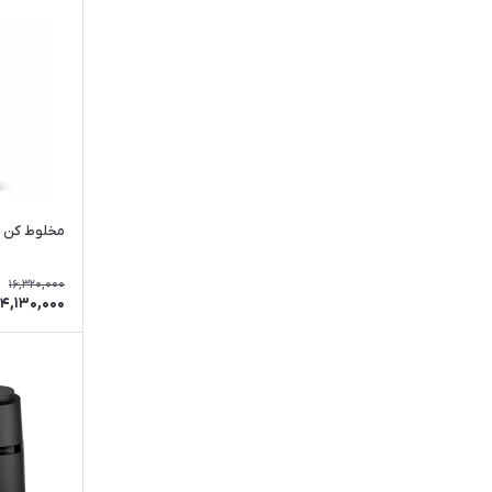
استیل
برنز
صورتی
رزگلد
سورمه ای
مخلوط کن فیل
16,320,000
14,130,000