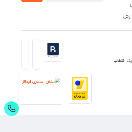
دازش
 یک
انتخاب