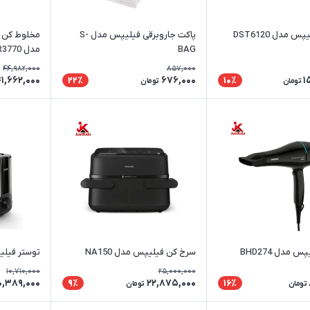
س مدل DST6120
پاکت جاروبرقی فیلیپس مدل S-
مخلوط کن و
BAG
مدل HR3770
44,982,000
857,000
1,662,000
676,000
1
22٪
10٪
تومان
تومان
 مدل BHD274
سرخ کن فیلیپس مدل NA150
توستر فیلیپس مد
10,710,000
25,000,000
0,389,000
22,875,000
9٪
16٪
تومان
تومان