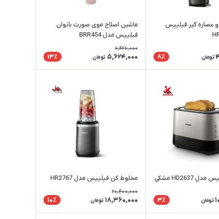
 عصاره گیر فیلیپس
ماشین اصلاح موی صورت بانوان
فیلیپس مدل BRR454
6,426,000
5,624,000
4
13٪
8٪
تومان
تومان
ل HD2637 مشکی
مخلوط کن فیلیپس مدل HR2767
20,400,000
18,360,000
1
10٪
3٪
تومان
تومان