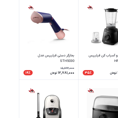
و آسیاب کن فیلیپس
بخارگر دستی فیلیپس مدل
STH5030
15,623,000
12,781,000
19٪
35٪
تومان
تومان