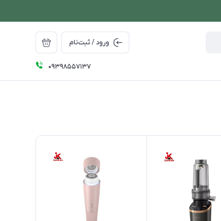
ورود / ثبت‌نام
09398557137