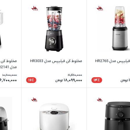
یپس مدل HR2765
مخلوط کن فیلیپس مدل HR3033
مخلوط کن 
مدل HR2141
10,200,000
21,420,000
6,700,000
18,099,000
16٪
14٪
تومان
تومان