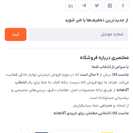
راهنما
سمت چپ (فروشگاه صوتی عباسی) - "تحویل حضوری فقط با
حساب کاربری
هماهنگی"
پرسش های شما
تماس با ما
از جدید‌ترین تخفیف‌ها با‌ خبر شوید
شرایط و ضوابط گارانتی
درباره ما
روش های بازگرداندن کالا
ثبت
قوانین و مقررات جاست کالا
راهنمای خرید، پرداخت، پردازش
مختصری درباره فروشگاه
با سپاس از انتخاب شما
جاست کالا
بیش از
۶ سال است
که در حوزه فروش اینترنتی لوازم خانگی فعالیت
می‌کند. هدف ما تنها فروش کالا نیست؛ بلکه کمک به شما برای یک
انتخاب
آگاهانه
از طریق ارائه محصولات اصل، اطلاعات دقیق، بررسی‌های تخصصی و
پشتیبانی مسئولانه است.
از اعتماد و همراهی شما سپاسگزاریم.
جاست کالا | انتخابی مطمئن برای خریدی آگاهانه