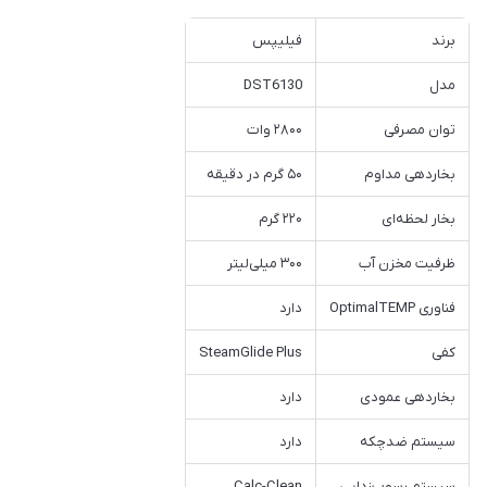
برند
فیلیپس
مدل
DST6130
توان مصرفی
۲۸۰۰ وات
بخاردهی مداوم
۵۰ گرم در دقیقه
بخار لحظه‌ای
۲۲۰ گرم
ظرفیت مخزن آب
۳۰۰ میلی‌لیتر
فناوری OptimalTEMP
دارد
کفی
SteamGlide Plus
بخاردهی عمودی
دارد
سیستم ضدچکه
دارد
سیستم رسوب‌زدایی
Calc-Clean