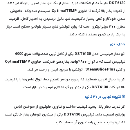
DST6130
تقریباً تمام امکانات مورد انتظار از یک اتو بخار مدرن را ارائه می‌دهد؛
از قدرت بخار بالا گرفته تا فناوری
OptimalTEMP
، سیستم ضدچکه، خاموش
شدن خودکار و کفی بسیار باکیفیت. تنها دلیل نرسیدن به امتیاز کامل، ظرفیت
مخزن
۳۰۰ میلی‌لیتری
است که برای اتوکشی‌های بسیار طولانی ممکن است نیاز
به یک بار پر کردن مجدد داشته باشد.
جمع‌بندی
اتو بخار فیلیپس مدل
DST6130
یکی از کامل‌ترین محصولات
سری 6000
فیلیپس است که با توان
۲۸۰۰ وات
، بخاردهی قدرتمند، فناوری
OptimalTEMP
و کفی
SteamGlide Plus
، اتوکشی را سریع، ایمن و راحت می‌کند.
اگر به دنبال اتویی هستید که بدون دردسر تنظیم دما، انواع لباس‌ها را با کیفیت
بالا اتو کند،
DST6130
یکی از بهترین گزینه‌های موجود در بازار است.
🎯 نتیجه نهایی در ۳۰ ثانیه
اگر قدرت بخار بالا، ایمنی، کیفیت ساخت و فناوری جلوگیری از سوختن لباس
برایتان اهمیت دارد، فیلیپس
DST6130
یکی از بهترین اتوهای بخار خانگی است
که می‌توانید با خیال راحت روی آن حساب کنید.