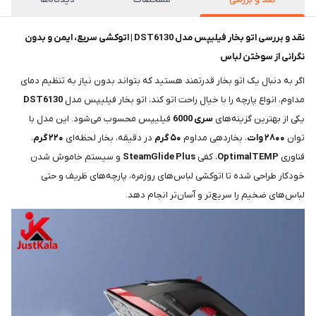
نقد و بررسی اتو بخار فیلیپس مدل DST6130 | اتوکشی سریع، ایمن و بدون
نگرانی از سوختن لباس
اگر به دنبال یک اتو بخار قدرتمند هستید که بتواند بدون نیاز به تنظیم دمای
مداوم، انواع پارچه را با خیال راحت اتو کند، اتو بخار فیلیپس مدل
DST6130
یکی از بهترین گزینه‌های
سری 6000
فیلیپس محسوب می‌شود. این مدل با
توان
۲۸۰۰ وات
، بخاردهی مداوم
۵۰ گرم
در دقیقه، بخار لحظه‌ای
۲۲۰ گرم
،
فناوری
OptimalTEMP
، کفی
SteamGlide Plus
و سیستم خاموش شدن
خودکار طراحی شده تا اتوکشی لباس‌های روزمره، پارچه‌های ظریف و حتی
لباس‌های ضخیم را سریع‌تر و آسان‌تر انجام دهد.