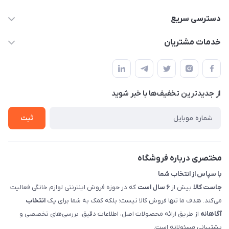
09398557137
دسترسی سریع
info@justkala.ir
لیست محصولات
خدمات مشتریان
بوشهر - چهار راه تامین اجتماعی به سمت ریشهر ، 100 متر بالاتر
مجله فروشگاه
راهنما
سمت چپ (فروشگاه صوتی عباسی) - "تحویل حضوری فقط با
حساب کاربری
هماهنگی"
پرسش های شما
تماس با ما
از جدید‌ترین تخفیف‌ها با‌ خبر شوید
شرایط و ضوابط گارانتی
درباره ما
روش های بازگرداندن کالا
ثبت
قوانین و مقررات جاست کالا
راهنمای خرید، پرداخت، پردازش
مختصری درباره فروشگاه
با سپاس از انتخاب شما
جاست کالا
بیش از
۶ سال است
که در حوزه فروش اینترنتی لوازم خانگی فعالیت
می‌کند. هدف ما تنها فروش کالا نیست؛ بلکه کمک به شما برای یک
انتخاب
آگاهانه
از طریق ارائه محصولات اصل، اطلاعات دقیق، بررسی‌های تخصصی و
پشتیبانی مسئولانه است.