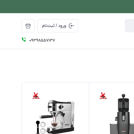
ورود / ثبت‌نام
09398557137