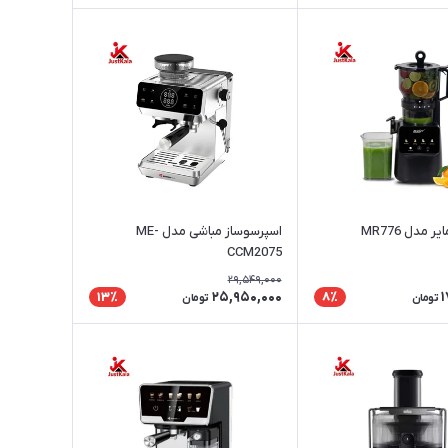
 مدل MR776
اسپرسوساز مباشی مدل ME-
CCM2075
29,549,000
25,950,000
1
13٪
8٪
تومان
تومان