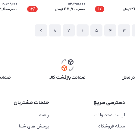
18,682,000
53,795,000
3,500,000
45,700,000
4
16٪
9٪
تومان
تومان
8
7
6
5
4
3
در محل
ضمانت بازگشت کالا
ضمانت 
دسترسی سریع
خدمات مشتریان
لیست محصولات
راهنما
مجله فروشگاه
پرسش های شما