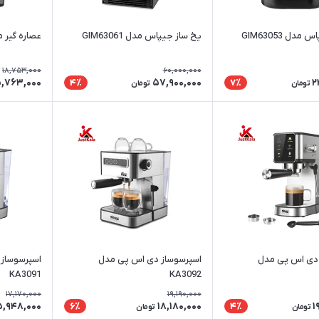
دل GIM63053
یخ ساز جیپاس مدل GIM63061
عصاره گیر مباشی
18,753,000
60,000,000
5,763,000
57,900,000
2
4٪
7٪
تومان
تومان
 دی اس پی مدل
اسپرسوساز دی اس پی مدل
اسپرسوساز
KA3091
KA3092
17,170,000
19,190,000
5,948,000
18,180,000
1
6٪
4٪
تومان
تومان