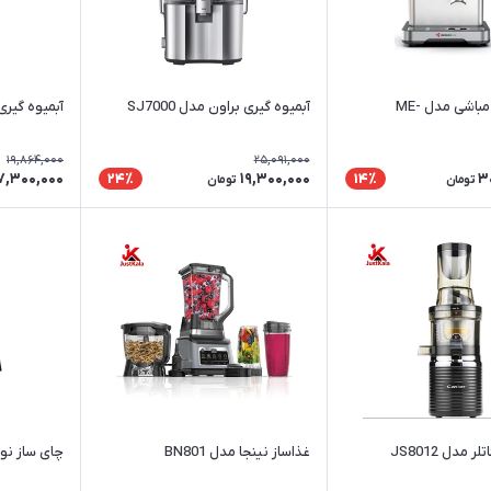
اسپرسوساز مباشی مدل ME-
آبمیوه گیری براون مدل SJ7000
آبمیوه گیری بر
19,864,000
25,091,000
7,300,000
19,300,000
3
24٪
14٪
تومان
تومان
 مدل JS8012
غذاساز نینجا مدل BN801
چای ساز نوتری