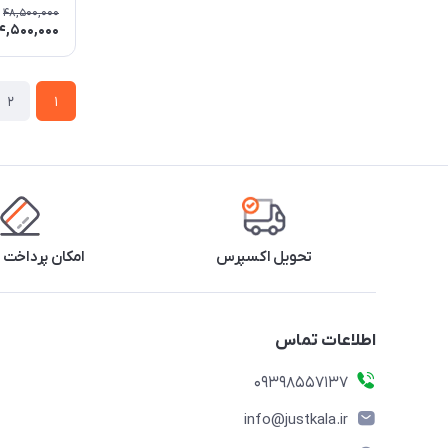
48,500,000
4,500,000
2
1
تحویل اکسپرس
امکان پرداخت 
اطلاعات تماس
09398557137
info@justkala.ir