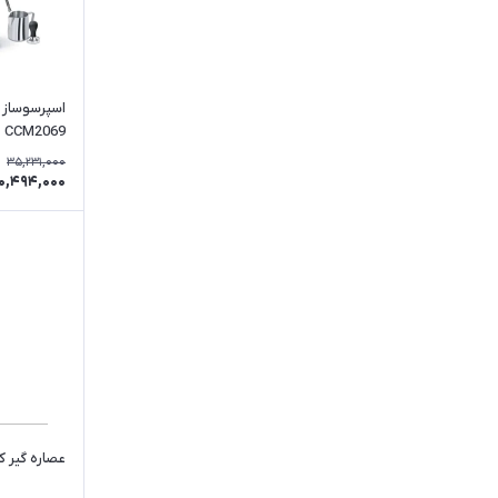
فلر
کاتلر
CCM2069
35,231,000
0,494,000
عصاره گیر کاتلر