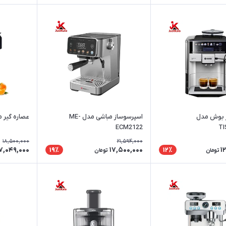
ز بوش مدل
اسپرسوساز مباشی مدل ME-
عصاره گیر مایر
ECM2122
TI
18,500,000
21,594,000
7,049,000
17,500,000
1
19٪
12٪
تومان
تومان