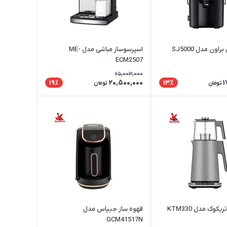
اون مدل SJ5000
اسپرسوساز مباشی مدل ME-
ECM2507
25,003,000
20,500,000
1
19٪
13٪
تومان
تومان
کوک مدل KTM330
قهوه ساز جیپاس مدل
GCM41517N