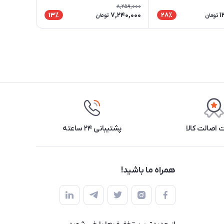
8,259,000
7,240,000
1
13٪
28٪
تومان
تومان
اصالت کالا
پشتیبانی ۲۴ ساعته
همراه ما باشید!