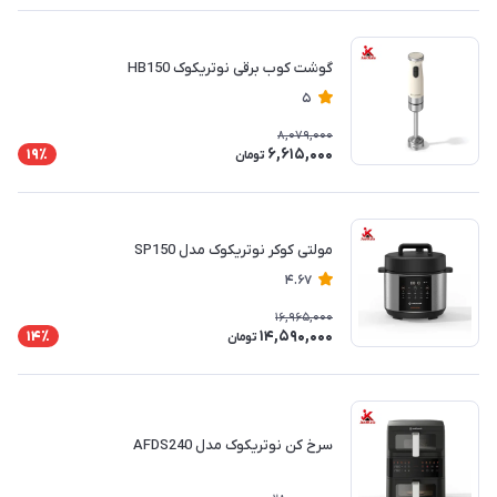
گوشت کوب برقی نوتریکوک HB150
5
8,079,000
6,615,000
19٪
تومان
مولتی کوکر نوتریکوک مدل SP150
4.67
16,965,000
14,590,000
14٪
تومان
سرخ کن نوتریکوک مدل AFDS240