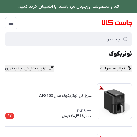
تمام محصولات اورجینال می باشند، با اطمینان خرید کنید.
فروشگاه اینترنتی جاست کالا
/
برند های ویژه
/
نوتریکوک
نوتریکوک
فیلتر محصولات
ترتیب نمایش
:
جدیدترین
سرخ کن نوتریکوک مدل AFS100
22,216,000
20,398,000
9٪
تومان