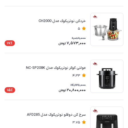
خردکن نوتریکوک مدل CH2000
5
9,089,000
7,573,000
17٪
تومان
مولتی کوکر نوتریکوک مدل NC-SP208K
4.33
24,236,000
20,800,000
15٪
تومان
سرخ کن دوقلو نوتریکوک مدل AFD285
3.75