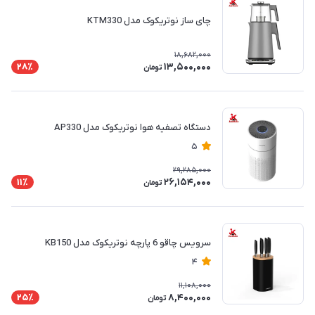
چای ساز نوتریکوک مدل KTM330
18,682,000
13,500,000
28٪
تومان
دستگاه تصفیه هوا نوتریکوک مدل AP330
5
29,285,000
26,154,000
11٪
تومان
سرویس چاقو 6 پارچه نوتریکوک مدل KB150
4
11,108,000
8,400,000
25٪
تومان