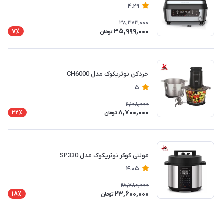
4.29
38,373,000
35,999,000
7٪
تومان
خردکن نوتریکوک مدل CH6000
5
11,108,000
8,700,000
22٪
تومان
مولتی کوکر نوتریکوک مدل SP330
4.05
28,780,000
23,600,000
18٪
تومان