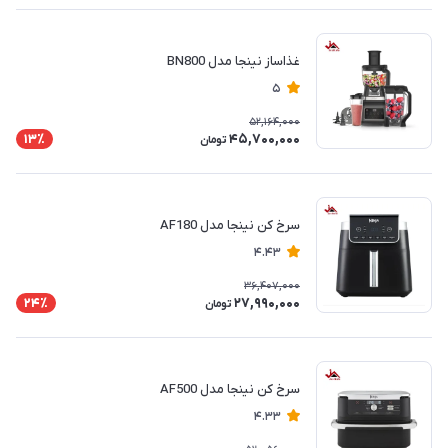
غذاساز نینجا مدل BN800
5
52,164,000
45,700,000
13٪
تومان
سرخ کن نینجا مدل AF180
4.43
36,407,000
27,990,000
24٪
تومان
سرخ کن نینجا مدل AF500
4.33