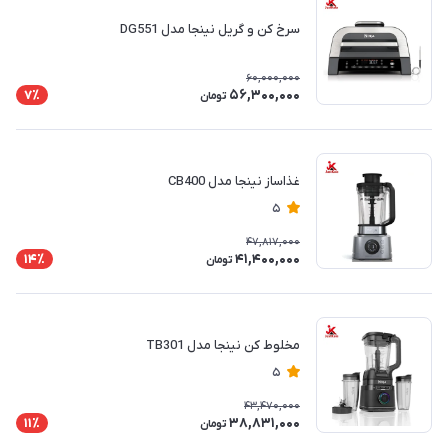
سرخ کن و گریل نینجا مدل DG551
60,000,000
56,300,000
7٪
تومان
غذاساز نینجا مدل CB400
5
47,817,000
41,400,000
14٪
تومان
مخلوط کن نینجا مدل TB301
5
43,470,000
38,831,000
11٪
تومان