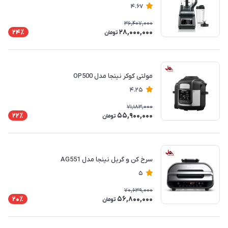
4.67
36,407,000
28,000,000
24٪
تومان
مولتی کوکر نینجا مدل OP500
4.25
71,183,000
55,900,000
22٪
تومان
سرخ کن و گریل نینجا مدل AG551
5
70,639,000
56,800,000
20٪
تومان