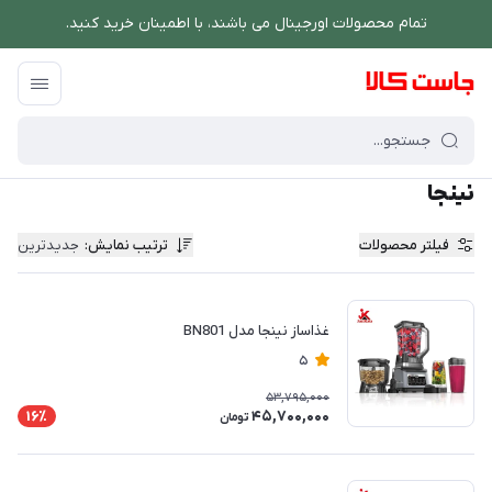
تمام محصولات اورجینال می باشند، با اطمینان خرید کنید.
فروشگاه اینترنتی جاست کالا
/
برند های ویژه
/
نینجا
نینجا
فیلتر محصولات
ترتیب نمایش
:
جدیدترین
غذاساز نینجا مدل BN801
5
53,795,000
45,700,000
16٪
تومان