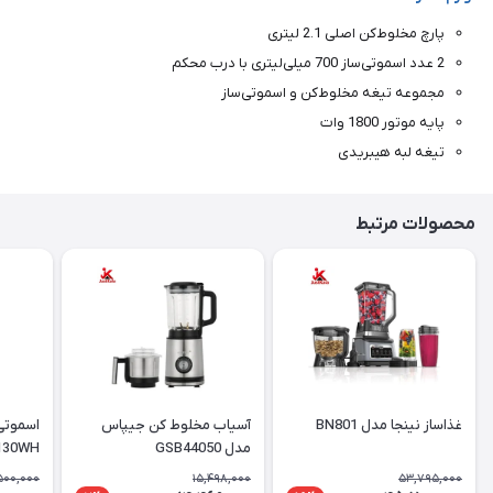
پارچ مخلوط‌کن اصلی 2.1 لیتری
2 عدد اسموتی‌ساز 700 میلی‌لیتری با درب محکم
مجموعه تیغه مخلوط‌کن و اسموتی‌ساز
پایه موتور 1800 وات
تیغه لبه هیبریدی
محصولات مرتبط
غذاساز نینجا مدل BN801
آسیاب مخلوط کن جیپاس
مدل GSB44050
130WH
500,000
15,498,000
53,795,000