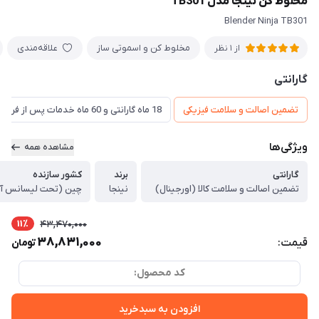
مخلوط کن نینجا مدل TB301
Blender Ninja TB301
مخلوط کن و اسموتی ساز
علاقه‌مندی
از 1 نظر
گارانتی
تضمین اصالت و سلامت فیزیکی
18 ماه گارانتی و 60 ماه خدمات پس از فروش و گارانتی تعویض
ویژگی‌ها
مشاهده همه
گارانتی
برند
کشور سازنده
تضمین اصالت و سلامت کالا (اورجینال)
نینجا
چین (تحت لیسانس آم
11٪
43,470,000
38,831,000
قیمت:
تومان
کد محصول:
افزودن به سبدخرید