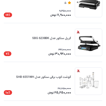
5
9,350,000
7,900,000
16٪
تومان
گریل سنکور مدل SBG 6238BK
33,100,000
30,920,000
7٪
تومان
گوشت کوب برقی سنکور مدل SHB 6551WH
27,750,000
25,250,000
10٪
تومان