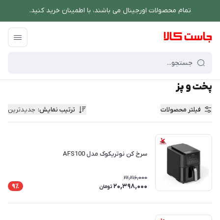
تمام محصولات اورجینال می باشند، با اطمینان خرید کنید.
فروشگاه اینترنتی جاست کالا
/
پخت و پز
پخت و پز
فیلتر محصولات
ترتیب نمایش
:
جدیدترین
سرخ کن نوتریکوک مدل AFS100
22,216,000
20,398,000
9٪
تومان