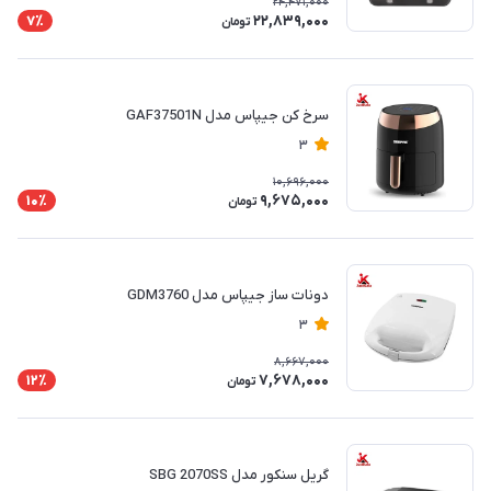
24,471,000
22,839,000
7٪
تومان
سرخ کن جیپاس مدل GAF37501N
3
10,696,000
9,675,000
10٪
تومان
دونات ساز جیپاس مدل GDM3760
3
8,667,000
7,678,000
12٪
تومان
گریل سنکور مدل SBG 2070SS