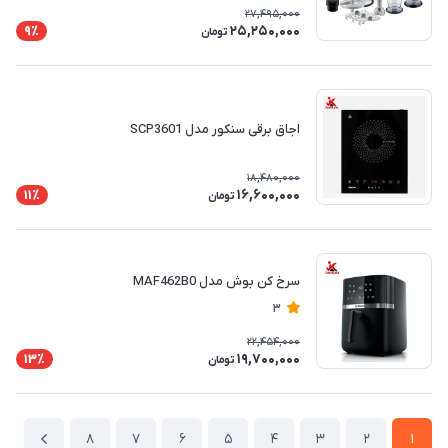
27,495,000
25,250,000
9٪
تومان
اجاق برقی سنکور مدل SCP3601
18,480,000
16,600,000
11٪
تومان
سرخ کن بوش مدل MAF462B0
3
22,454,000
19,700,000
13٪
تومان
8
7
6
5
4
3
2
1