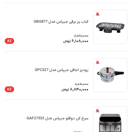
کباب پز برقی جیپاس مدل GBG877
6,628,000
6,108,000
8٪
تومان
زودپز اجاقی جیپاس مدل GPC327
9,891,000
8,840,000
11٪
تومان
سرخ کن دوقلو جیپاس مدل GAF37533