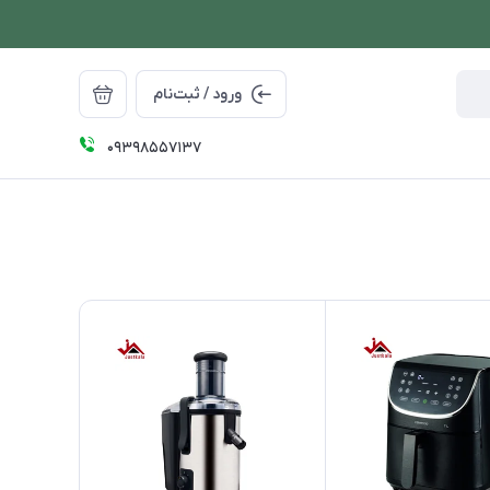
ورود / ثبت‌نام
09398557137