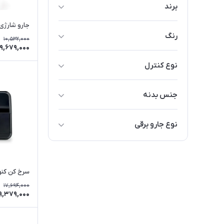
برند
کنوود
جارو شارژی دس
رنگ
10,532,000
9,679,000
سفید
نوع کنترل
مشکی
لمسی
نقره ای
جنس بدنه
آنالوگ
آبی
استیل
نوع جارو برقی
استیل
پلاستیک
شارژی
استیل و پلاستیک
سرخ کن کنوود 
17,694,000
9,379,000