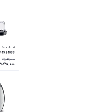
آسیاب مخلو
M45.240SS
13,692,000
9,790,000