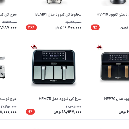
تی کنوود HVP19
مخلوط کن کنوود مدل BLM91
سرخ کن کنوود
22,423,000
26,330,000
3,687,000
19,700,000
26٪
9٪
تومان
تومان
مدل HFP70
سرخ کن کنوود مدل HFM75
چرخ گوشت کنو
20,450,000
20,686,000
18,000,000
18,947,000
1
9٪
تومان
تومان