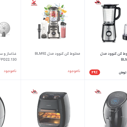
ط کن کنوود مدل
مخلوط کن کنوود مدل BLM92
غذاساز و سا
FPD22.130
BL
ناموجود
ناموجود
29٪
تومان