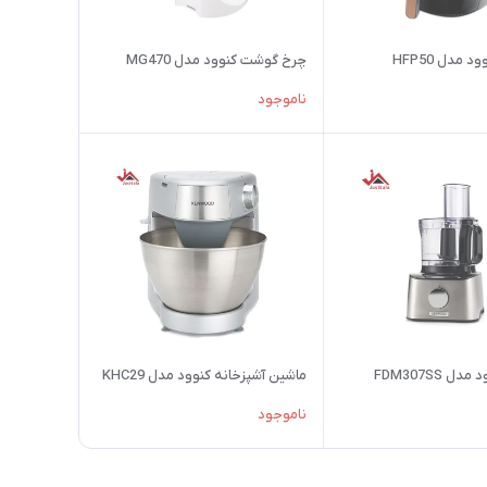
 مدل HFP50
چرخ گوشت کنوود مدل MG470
ناموجود
ل FDM307SS
ماشین آشپزخانه کنوود مدل KHC29
ناموجود