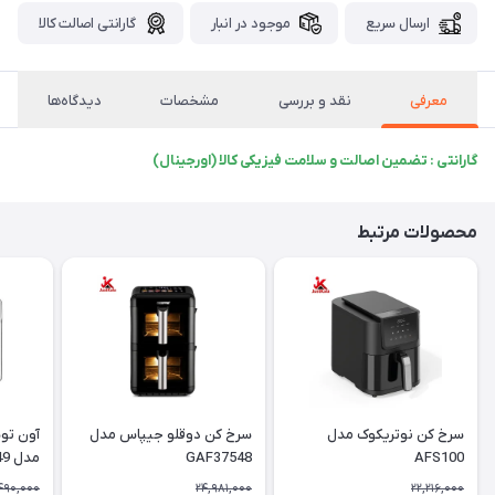
ارسال سریع
موجود در انبار
گارانتی اصالت کالا
معرفی
نقد و بررسی
مشخصات
دیدگاه‌ها
گارانتی : تضمین اصالت و سلامت فیزیکی کالا (اورجینال)
محصولات مرتبط
سرخ کن نوتریکوک مدل
سرخ کن دوقلو جیپاس مدل
آون تو
AFS100
GAF37548
مدل GAFO37549
490,000
24,981,000
22,216,000