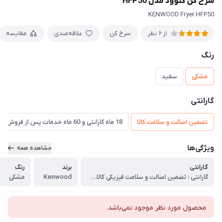
سرخ کن کنوود مدل HFP50
KENWOOD Fryer HFP50
سرخ کن
علاقه‌مندی
مقایسه
از 6 نظر
رنگ
مشکی
سفید
گارانتی
تضمین اصالت و سلامت کالا
18 ماه گارانتی و 60 ماه خدمات پس از فروش و ضمانت تعویض
ویژگی‌ها
مشاهده همه
گارانتی
برند
رنگ
گارانتی : تضمین اصالت و سلامت فیزیکی کالا (اورجینال)
Kenwood
مشکی
محصول مورد نظر موجود نمی‌باشد.