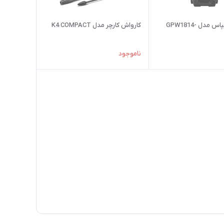
کارواش جیپاس مدل GPW1814-
کارواش کارچر مدل K4 COMPACT
ناموجود