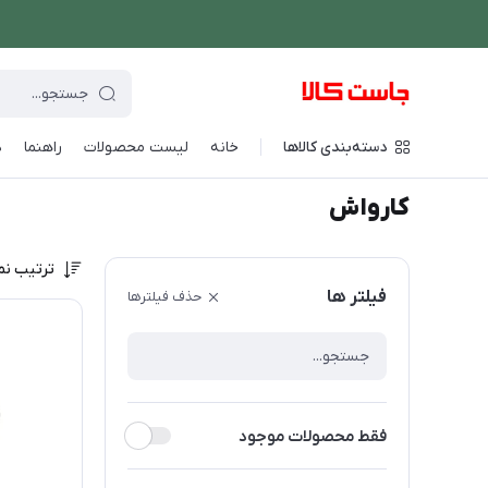
دسته‌بندی کالاها
خانه
لیست محصولات
راهنما
د
فروشگاه اینترنتی جاست کالا
/
شستشو و نظافت
/
کارواش
کارواش
ترتیب نم
فیلتر ها
حذف فیلترها
فقط محصولات موجود