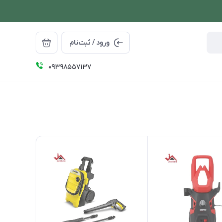
ورود / ثبت‌نام
09398557137