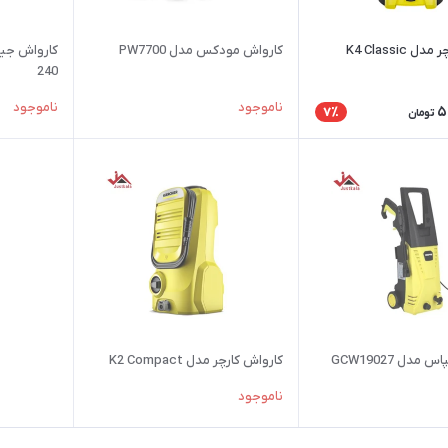
 K4 Classic
کارواش مودکس مدل PW7700
240
ناموجود
ناموجود
5
7٪
تومان
دل GCW19027
کارواش کارچر مدل K2 Compact
ناموجود