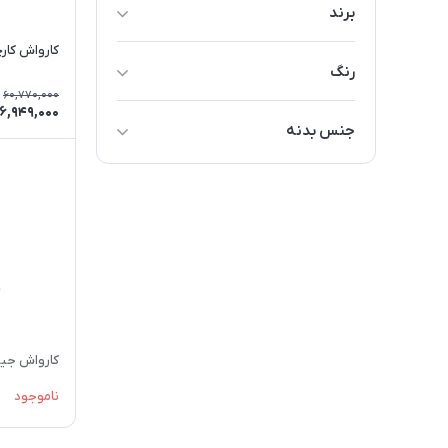
برند
جیپاس
کارواش کارچر مدل
رنگ
کارچر
60,770,000
مشکی
6,949,000
مودکس
جنس بدنه
قرمز
پلاستیک
زرد
کارواش جیپاس م
ناموجود