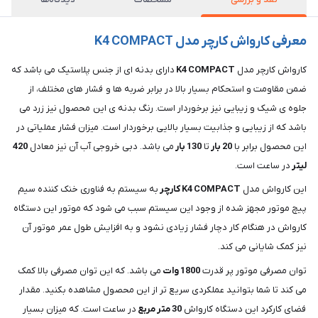
معرفی کارواش کارچر مدل K4 COMPACT
کارواش کارچر مدل
COMPACT
K4
دارای بدنه ای از جنس پلاستیک می باشد که
ضمن مقاومت و استحکام بسیار بالا در برابر ضربه ها و فشار های مختلف، از
جلوه ی شیک و زیبایی نیز برخوردار است. رنگ بدنه ی این محصول نیز زرد می
باشد که از زیبایی و جذابیت بسیار بالایی برخوردار است. میزان فشار عملیاتی در
این محصول برابر با
20
بار
تا
130
بار
می باشد. دبی خروجی آب آن نیز معادل
420
لیتر
در ساعت است.
این کارواش مدل
COMPACT
K4
کارچر
به سیستم به فناوری خنک کننده سیم
پیچ موتور مجهز شده از وجود این سیستم سبب می‌ شود که موتور این دستگاه
کارواش در هنگام کار دچار فشار زیادی نشود و به افزایش طول عمر موتور آن
نیز کمک شایانی می کند.
توان مصرفی موتور پر قدرت
1800
وات
می باشد. که این توان مصرفی بالا کمک
می کند تا شما بتوانید عملکردی سریع تر از این محصول مشاهده بکنید. مقدار
فضای کارکرد این دستگاه کارواش
30
متر
مربع
در ساعت است. که میزان بسیار