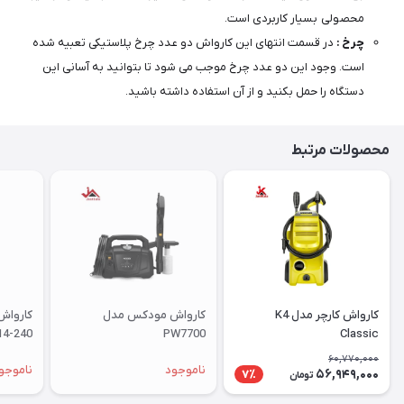
محصولی بسیار کاربردی است.
چرخ :
در قسمت انتهای این کارواش دو عدد چرخ پلاستیکی تعبیه شده
است. وجود این دو عدد چرخ موجب می شود تا بتوانید به آسانی این
دستگاه را حمل بکنید و از آن استفاده داشته باشید.
محصولات مرتبط
کارواش کارچر مدل K4
کارواش مودکس مدل
کارواش
4-240
PW7700
Classic
60,770,000
ناموجود
ناموجو
56,949,000
7٪
تومان