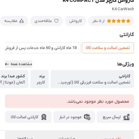
کارواش کارچر مدل K4 COMPACT
K4 CarWash
کارواش
علاقه‌مندی
مقایسه
از 5 نظر
گارانتی
تضمین اصالت و سلامت کالا
18 ماه گارانتی و 60 ماه خدمات پس از فروش و ضمانت تعویض
ویژگی‌ها
مشاهده همه
گارانتی
برند
کشور مبدا برند
تضمین اصالت و سلامت فیزیکی کالا (اورجینال)
کارچر
آلمان (مونتاژ آ
محصول مورد نظر موجود نمی‌باشد.
ارسال سریع
موجود در انبار
گارانتی اصالت کالا
نقد و بررسی
مشخصات
دیدگاه‌ها