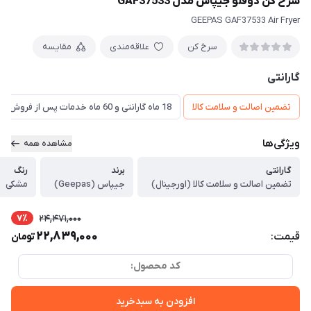
سرخ کن دوقلو جیپاس مدل GAF37533
GEEPAS GAF37533 Air Fryer
سرخ کن
علاقه‌مندی
مقایسه
گارانتی
تضمین اصالت و سلامت کالا
18 ماه گارانتی و 60 ماه خدمات پس از فروش و ضمانت تعویض
ویژگی‌ها
مشاهده همه
گارانتی
برند
رنگ
تضمین اصالت و سلامت کالا (اورجینال)
جیپاس (Geepas)
مشکی
7٪
24,471,000
22,839,000
قیمت:
تومان
کد محصول:
افزودن به سبدخرید