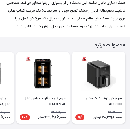
همگام‌سازی پایان پخت، این دستگاه را از بسیاری از رقبا متمایز می‌کند. همچنین
قابلیت دهیدراته کردن (خشک کردن میوه و سبزیجات) یک مزیت اضافی عالی
برای تهیه اسنک‌های سالم خانگی است. اگر به دنبال یک سرخ کن کامل و با
کیفیت برای خانواده بزرگ خود هستید، این مدل ارزش خرید بالایی دارد.
محصولات مرتبط
سرخ کن نوتریکوک مدل
سرخ کن دوقلو جیپاس مدل
آون تو
AFS100
GAF37548
مدل GAFO37549
490,000
24,981,000
22,216,000
65,000
22,686,000
20,398,000
10٪
9٪
تومان
تومان