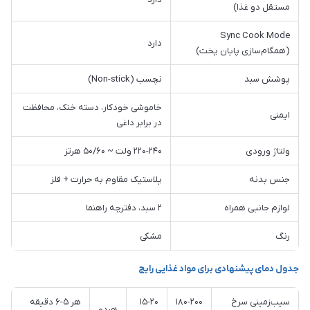
مستقل دو غذا)
Sync Cook Mode
دارد
(همگام‌سازی پایان پخت)
پوشش سبد
نچسب (Non-stick)
خاموشی خودکار، دسته خنک، محافظت
ایمنی
در برابر داغی
ولتاژ ورودی
۲۲۰-۲۴۰ ولت ~ ۵۰/۶۰ هرتز
جنس بدنه
پلاستیک مقاوم به حرارت + فلز
لوازم جانبی همراه
۲ سبد، دفترچه راهنما
رنگ
مشکی
جدول دمای پیشنهادی برای مواد غذایی رایج
سیب‌زمینی سرخ
۱۸۰-۲۰۰
۱۵-۲۰
هر ۵-۶ دقیقه
هردو