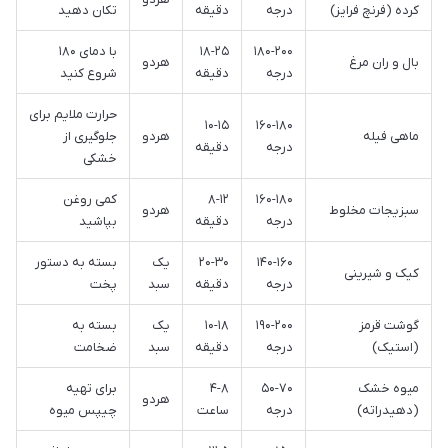
کرده (فرنچ فرایز)
درجه
دقیقه
تکان دهید
۱۸۰-۲۰۰
۱۸-۲۵
با دمای ۱۸۰
بال و ران مرغ
هردو
درجه
دقیقه
شروع کنید
حرارت ملایم برای
۱۰-۱۵
۱۶۰-۱۸۰
ماهی فیله
هردو
جلوگیری از
درجه
دقیقه
خشکی
۱۶۰-۱۸۰
۸-۱۲
کمی روغن
سبزیجات مخلوط
هردو
درجه
دقیقه
بپاشید
۱۴۰-۱۶۰
۲۰-۳۰
یک
بسته به دستور
کیک و شیرینی
درجه
دقیقه
سبد
پخت
گوشت قرمز
۱۹۰-۲۰۰
۱۰-۱۸
یک
بسته به
(استیک)
درجه
دقیقه
سبد
ضخامت
میوه خشک
۵۰-۷۰
۴-۸
برای تهیه
هردو
(دهیدراته)
درجه
ساعت
چیپس میوه