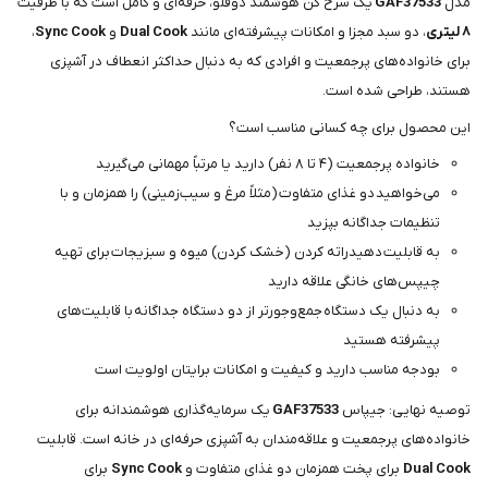
مدل
GAF37533
یک سرخ کن هوشمند دوقلو، حرفه‌ای و کامل است که با ظرفیت
۸ لیتری
، دو سبد مجزا و امکانات پیشرفته‌ای مانند
Dual Cook
و
Sync Cook
،
برای خانواده‌های پرجمعیت و افرادی که به دنبال حداکثر انعطاف در آشپزی
هستند، طراحی شده است.
این محصول برای چه کسانی مناسب است؟
خانواده پرجمعیت (۴ تا ۸ نفر) دارید یا مرتباً مهمانی می‌گیرید
می‌خواهید دو غذای متفاوت (مثلاً مرغ و سیب‌زمینی) را همزمان و با
تنظیمات جداگانه بپزید
به قابلیت دهیدراته کردن (خشک کردن) میوه و سبزیجات برای تهیه
چیپس‌های خانگی علاقه دارید
به دنبال یک دستگاه جمع‌وجورتر از دو دستگاه جداگانه با قابلیت‌های
پیشرفته هستید
بودجه مناسب دارید و کیفیت و امکانات برایتان اولویت است
توصیه نهایی: جیپاس
GAF37533
یک سرمایه‌گذاری هوشمندانه برای
خانواده‌های پرجمعیت و علاقه‌مندان به آشپزی حرفه‌ای در خانه است. قابلیت
Dual Cook
برای پخت همزمان دو غذای متفاوت و
Sync Cook
برای