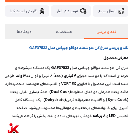
ارسال سریع
موجود در انبار
گارانتی اصالت کالا
نقد و بررسی
مشخصات
دیدگاه‌ها
نقد و بررسی سرخ کن هوشمند دوقلو جیپاس مدل GAF37533
معرفی محصول
سرخ کن هوشمند دوقلو جیپاس مدل
GAF37533
یک دستگاه پیشرفته و
حرفه‌ای است که با دو سبد مجزای
۴ لیتری
(جمعاً ۸ لیتر) و توان
۱۷۰۰ وات
طراحی
شده است. این محصول با فناوری
VORTEX
و قابلیت‌های هوشمند منحصربه‌فرد
مانند پخت همزمان دو غذای متفاوت
(Dual Cook)
، همگام‌سازی پایان پخت
(Sync Cook)
و قابلیت دهیدراته کردن
(Dehydrate)
، یک ایستگاه کامل
آشپزی برای خانواده‌های پرجمعیت و مهمانی‌ها محسوب می‌شود. صفحه
نمایش
LED
و
۸
برنامه
خودکار، تجربه‌ای ساده و لذت‌بخش را فراهم می‌کنند.