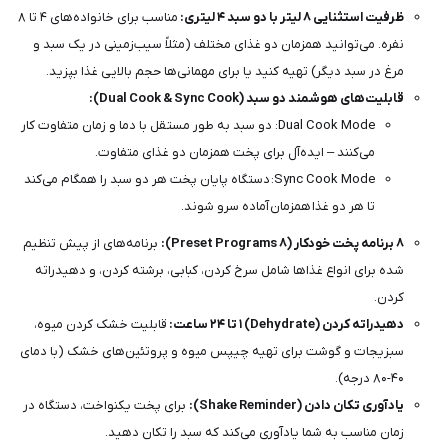
ظرفیت استثنایی ۸ لیتر با دو سبد ۴ لیتری:
مناسب برای خانواده‌های ۴ تا ۸
نفره. می‌توانید همزمان دو غذای مختلف (مثلاً سیب‌زمینی در یک سبد و
مرغ در سبد دیگر) تهیه کنید یا برای مهمانی‌ها حجم بالایی غذا بپزید.
قابلیت‌های هوشمند دو سبد (Dual Cook & Sync Cook):
Dual Cook Mode: دو سبد به طور مستقل با دما و زمان متفاوت کار
می‌کنند – ایده‌آل برای پخت همزمان دو غذای متفاوت.
Sync Cook Mode: دستگاه پایان پخت هر دو سبد را همگام می‌کند
تا هر دو غذا همزمان آماده سرو شوند.
۸ برنامه پخت خودکار (۸ Preset Programs):
برنامه‌های از پیش تنظیم
شده برای انواع غذاها شامل سرخ کردن، کبابی، برشته کردن، و دهیدراته
کردن.
دهیدراته کردن (Dehydrate) ۱ تا ۲۴ ساعت:
قابلیت خشک کردن میوه،
سبزیجات و گوشت برای تهیه چیپس میوه و پروتئین‌های خشک (با دمای
۴۰-۸۰ درجه).
یادآوری تکان دادن (Shake Reminder):
برای پخت یکنواخت، دستگاه در
زمان مناسب به شما یادآوری می‌کند که سبد را تکان دهید.