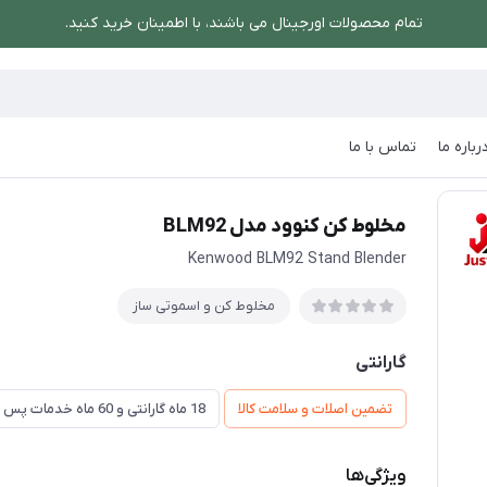
تمام محصولات اورجینال می باشند، با اطمینان خرید کنید.
رباره ما
تماس با ما
ساز
/
مخلوط کن کنوود مدل BLM92
مخلوط کن کنوود مدل BLM92
Kenwood BLM92 Stand Blender
مخلوط کن و اسموتی ساز
گارانتی
تضمین اصلات و سلامت کالا
18 ماه گارانتی و 60 ماه خدمات پس از فروش و ضمانت تعویض
ویژگی‌ها