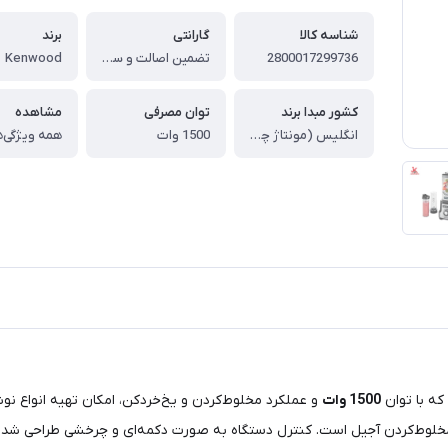
شناسه کالا
گارانتی
برند
2800017299736
تضمین اصالت و سلامت کالا (اورجینال)
Kenwood
کشور مبدا برند
توان مصرفی
مشاهده
انگلیس (مونتاژ چین)
1500 وات
همه ویژگی‌ه
ه با توان
1500 وات
و عملکرد مخلوط‌کردن و یخ‌خردکن، امکان تهیه انواع نوش
جیل است. کنترل دستگاه به صورت دکمه‌ای و چرخشی طراحی شده و سرعت آن در ۱۰ سطح مختل