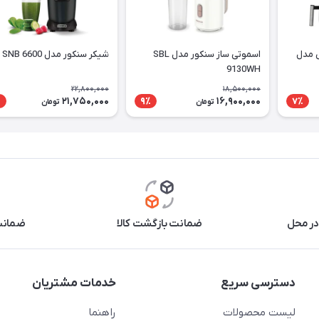
 مدل
اسموتی ساز سنکور مدل SBL
شیکر سنکور مدل SNB 6600
9130WH
22,800,000
18,500,000
21,750,000
16,900,000
٪
9٪
7٪
تومان
تومان
در محل
ضمانت بازگشت کالا
ضمانت 
دسترسی سریع
خدمات مشتریان
لیست محصولات
راهنما