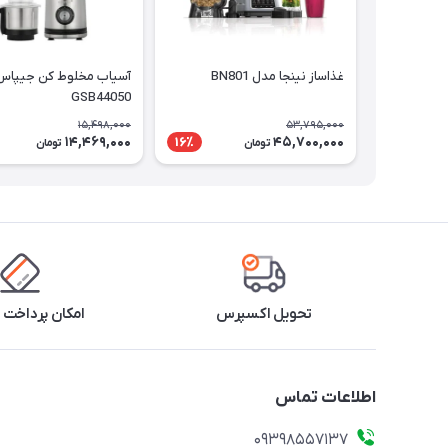
غذاساز نینجا مدل BN801
آسیاب مخلوط کن جیپاس
GSB44050
15,498,000
53,795,000
14,469,000
45,700,000
16٪
تومان
تومان
تحویل اکسپرس
امکان پرداخت 
اطلاعات تماس
09398557137