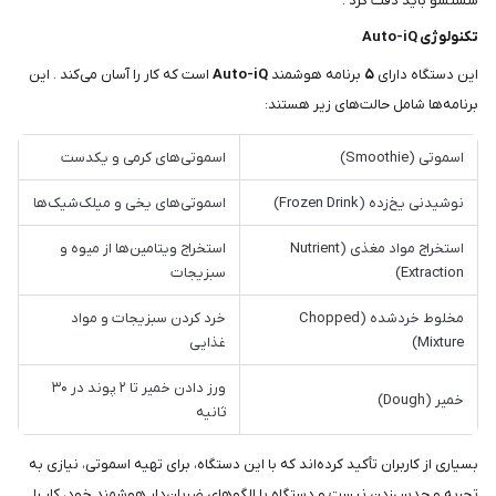
شستشو باید دقت کرد .
تکنولوژی Auto-iQ
این دستگاه دارای
۵
برنامه هوشمند
Auto-iQ
است که کار را آسان می‌کند . این
برنامه‌ها شامل حالت‌های زیر هستند:
اسموتی (Smoothie)
اسموتی‌های کرمی و یکدست
نوشیدنی یخ‌زده (Frozen Drink)
اسموتی‌های یخی و میلک‌شیک‌ها
استخراج مواد مغذی (Nutrient
استخراج ویتامین‌ها از میوه و
Extraction)
سبزیجات
مخلوط خردشده (Chopped
خرد کردن سبزیجات و مواد
Mixture)
غذایی
ورز دادن خمیر تا ۲ پوند در ۳۰
خمیر (Dough)
ثانیه
بسیاری از کاربران تأکید کرده‌اند که با این دستگاه، برای تهیه اسموتی، نیازی به
تجربه و حدس‌زدن نیست و دستگاه با الگوهای ضربان‌دار هوشمند خود، کار را