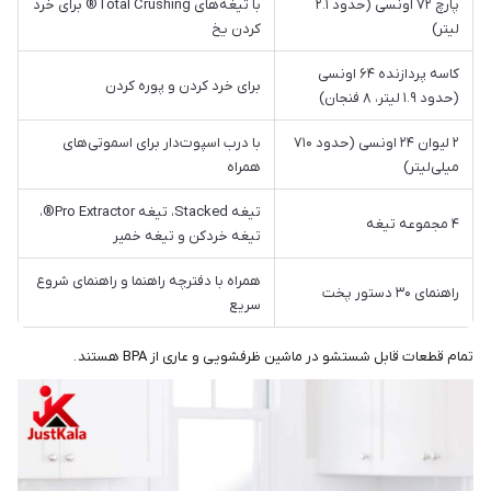
پارچ ۷۲ اونسی (حدود ۲.۱
با تیغه‌های Total Crushing® برای خرد
لیتر)
کردن یخ
کاسه پردازنده ۶۴ اونسی
برای خرد کردن و پوره کردن
(حدود ۱.۹ لیتر، ۸ فنجان)
۲ لیوان ۲۴ اونسی (حدود ۷۱۰
با درب اسپوت‌دار برای اسموتی‌های
میلی‌لیتر)
همراه
تیغه Stacked، تیغه Pro Extractor®،
۴ مجموعه تیغه
تیغه خردکن و تیغه خمیر
همراه با دفترچه راهنما و راهنمای شروع
راهنمای ۳۰ دستور پخت
سریع
تمام قطعات قابل شستشو در ماشین ظرفشویی و عاری از BPA هستند .