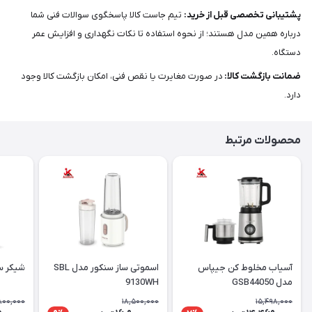
پشتیبانی تخصصی قبل از خرید:
تیم جاست کالا پاسخگوی سوالات فنی شما
درباره همین مدل هستند؛ از نحوه استفاده تا نکات نگهداری و افزایش عمر
دستگاه.
ضمانت بازگشت کالا:
در صورت مغایرت یا نقص فنی، امکان بازگشت کالا وجود
دارد.
محصولات مرتبط
آسیاب مخلوط کن جیپاس
اسموتی ساز سنکور مدل SBL
شیکر سنکو
مدل GSB44050
9130WH
800,000
18,500,000
15,498,000