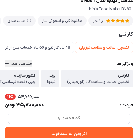
غذاساز نینجا مدل BN801
Ninja Food Maker BN801
مخلوط کن و اسموتی ساز
علاقه‌مندی
از 1 نظر
گارانتی
تضمین اصالت و سلامت فیزیکی
18 ماه گارانتی و 60 ماه خدمات پس از فروش و گارانتی تعویض
ویژگی‌ها
مشاهده همه
گارانتی
برند
کشور سازنده
تضمین اصالت و سلامت کالا (اورجینال)
نینجا
چین (تحت لیسانس آم
16٪
53,795,000
45,700,000
قیمت:
تومان
کد محصول:
افزودن به سبدخرید