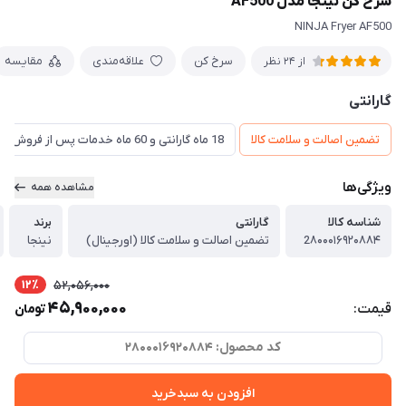
سرخ کن نینجا مدل AF500
NINJA Fryer AF500
سرخ کن
علاقه‌مندی
مقایسه
از 24 نظر
گارانتی
تضمین اصالت و سلامت کالا
18 ماه گارانتی و 60 ماه خدمات پس از فروش و ضمانت تعویض
ویژگی‌ها
مشاهده همه
شناسه کالا
گارانتی
برند
2۸۰۰۰۱۶۹۲۰۸۸۴
تضمین اصالت و سلامت کالا (اورجینال)
نینجا
12٪
52,056,000
45,900,000
قیمت:
تومان
کد محصول: 2۸۰۰۰۱۶۹۲۰۸۸۴
افزودن به سبدخرید