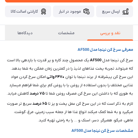
ارسال سریع
موجود در انبار
گارانتی اصالت کالا
نقد و بررسی
مشخصات
دیدگاه‌ها
معرفی سرخ کن نینجا مدل AF500
سرخ کن نینجا مدل
AF500
یک محصول چند کاره و پر قدرت با بازدهی بالا است
که میتواند تجربه پخت غذاهای لذیذ را در کمترین زمان ممکن به شما بدهد.
این سرخ کن پیشرفته از برند نینجا با توان
۲۴۷۰
واتی
امکان سرخ کردن مواد
غذایی مختلف را بدون استفاده از روغن یا با روغن کم برای شما فراهم میسازد
به طوری که با داشتن این سرخ کن مصرف روغن شما تا
۷۵
درصد
کاهش میابد.
لازم به ذکر است که در این سرخ کن عمل پخت و پز تا
۶۵
درصد
سریع تر صورت
میگیرد و به شما کمک میکند انواع غذا ها از جمله سیب زمینی، مرغ، گوشت،
ماهی، میگو، همبرگر، دسر، اسنک و … را به راحتی تهیه کنید.
مشخصات سرخ کن نینجا مدل AF500