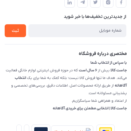
سمت چپ (فروشگاه صوتی عباسی) - "تحویل حضوری فقط با
حساب کاربری
هماهنگی"
پرسش های شما
تماس با ما
از جدید‌ترین تخفیف‌ها با‌ خبر شوید
شرایط و ضوابط گارانتی
درباره ما
روش های بازگرداندن کالا
ثبت
قوانین و مقررات جاست کالا
راهنمای خرید، پرداخت، پردازش
مختصری درباره فروشگاه
با سپاس از انتخاب شما
جاست کالا
بیش از
۶ سال است
که در حوزه فروش اینترنتی لوازم خانگی فعالیت
می‌کند. هدف ما تنها فروش کالا نیست؛ بلکه کمک به شما برای یک
انتخاب
آگاهانه
از طریق ارائه محصولات اصل، اطلاعات دقیق، بررسی‌های تخصصی و
پشتیبانی مسئولانه است.
از اعتماد و همراهی شما سپاسگزاریم.
جاست کالا | انتخابی مطمئن برای خریدی آگاهانه