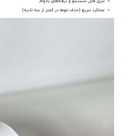
سری قابل شستشو و تیغه‌های بادوام
عملکرد سریع (حذف موها در کمتر از سه ثانیه)