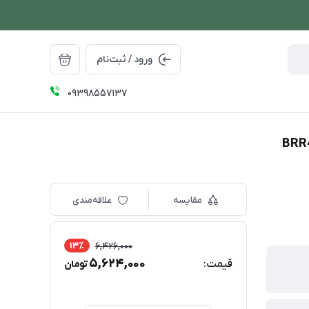
ورود / ثبت‌نام
09398557137
مقایسه
علاقه‌مندی
13٪
6,426,000
5,624,000
قیمت:
تومان