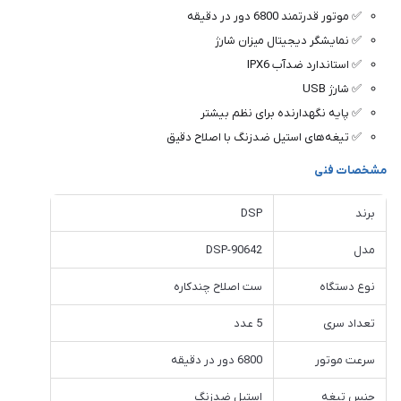
✅ موتور قدرتمند 6800 دور در دقیقه
✅ نمایشگر دیجیتال میزان شارژ
✅ استاندارد ضدآب IPX6
✅ شارژ USB
✅ پایه نگهدارنده برای نظم بیشتر
✅ تیغه‌های استیل ضدزنگ با اصلاح دقیق
مشخصات فنی
برند
DSP
مدل
DSP-90642
نوع دستگاه
ست اصلاح چندکاره
تعداد سری
5 عدد
سرعت موتور
6800 دور در دقیقه
جنس تیغه
استیل ضدزنگ