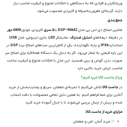
ورزشکاران و افرادی که به دستگاهی با امکانات متنوع و کیفیت مناسب نیاز
دارند، گزینه‌ای مقرون‌به‌صرفه و کاربردی محسوب می‌شود.
جمع‌بندی
ماشین اصلاح دی اس پی مدل
DSP-90642
با
۵ سری
کاربردی، موتور
6800 دور
در دقیقه، تیغه‌های
استیل ضدزنگ
، نمایشگر
LED
، باتری لیتیومی، شارژ
USB
،
استاندارد
IPX6
و پایه نگهدارنده، یکی از کامل‌ترین ست‌های اصلاح برند
DSP
در
این بازه قیمتی به شمار می‌رود. اگر به دنبال یک دستگاه همه‌کاره برای اصلاح سر،
صورت، بدن، گوش و بینی هستید، این مدل با امکانات متنوع و کیفیت ساخت
مناسب، ارزش خرید بالایی دارد.
چرا از جاست کالا خرید کنیم؟
در
جاست کالا
تلاش می‌کنیم تا تجربه‌ای مطمئن، سریع و رضایت‌بخش از خرید
آنلاین برای شما فراهم کنیم. به همین دلیل تمامی محصولات با دقت انتخاب
شده و پیش از ارسال بررسی می‌شوند تا با خیال آسوده خرید کنید.
مزایای خرید از جاست کالا
✅ خرید آسان، امن و مطمئن