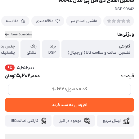
ماشین اصلاح دی اس پی مدل 90642
DSP 90642
ماشین اصلاح سر
علاقه‌مندی
مقایسه
ویژگی‌ها
مشاهده همه
گارانتی
برند
رنگ
جنس بدن
تضمین اصالت و سلامت کالا (اورجینال)
DSP
مشکی
پلاستیک 
9٪
5,656,000
5,202,000
قیمت:
تومان
کد محصول: 90642
افزودن به سبدخرید
ارسال سریع
موجود در انبار
گارانتی اصالت کالا