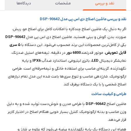
نقد و بررسی
مشخصات
دیدگاه‌ها
نقد و بررسی ماشین اصلاح دی اس پی مدل DSP-90642
اگر به دنبال یک ماشین اصلاح چندکاره با امکانات کامل برای اصلاح مو، ریش،
صورت، بدن، گوش و بینی هستید، ماشین اصلاح دی اس پی مدل
DSP-90642
یکی از کامل‌ترین محصولات این برند محسوب می‌شود. این دستگاه با
۵ سری
قابل
تعویض
، موتور قدرتمند
6800 دور
در دقیقه، تیغه‌های استیل ضدزنگ،
نمایشگر دیجیتال
LED،
باتری لیتیومی، استاندارد ضدآب
IPX6
و پایه
نگهدارنده، گزینه‌ای مناسب برای استفاده خانگی و نیمه‌حرفه‌ای است. طراحی
ارگونومیک، شارژدهی مناسب و تنوع سری‌ها باعث شده این مدل تمام نیازهای
اصلاح شخصی را با یک دستگاه برطرف کند.
طراحی و کیفیت ساخت
ماشین اصلاح
DSP-90642
با طراحی مدرن و خوش‌دست تولید شده و به دلیل
وزن مناسب و بدنه ارگونومیک، کنترل بسیار خوبی هنگام اصلاح در اختیار کاربر
قرار می‌دهد.
همراه این دستگاه یک پایه نگهدارنده عرضه می‌شود که علاوه بر شارژ و