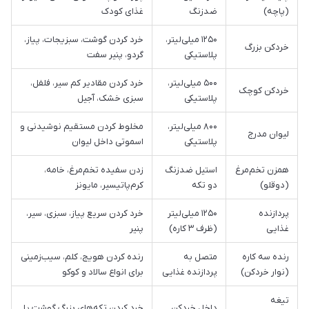
(پاچه)
ضدزنگ
غذای کودک
۱۲۵۰ میلی‌لیتر،
خرد کردن گوشت، سبزیجات، پیاز،
خردکن بزرگ
پلاستیکی
گردو، پنیر سفت
۵۰۰ میلی‌لیتر،
خرد کردن مقادیر کم سیر، فلفل،
خردکن کوچک
پلاستیکی
سبزی خشک، آجیل
۸۰۰ میلی‌لیتر،
مخلوط کردن مستقیم نوشیدنی و
لیوان مدرج
پلاستیکی
اسموتی داخل لیوان
همزن تخم‌مرغ
استیل ضدزنگ
زدن سفیده تخم‌مرغ، خامه،
(دوقلو)
دو تکه
کرم‌پاتیسیر، مایونز
پردازنده
۱۲۵۰ میلی‌لیتر
خرد کردن سریع پیاز، سبزی، سیر،
غذایی
(ظرف ۳ کاره)
پنیر
رنده سه کاره
متصل به
رنده کردن هویج، کلم، سیب‌زمینی
(نوار خردکن)
پردازنده غذایی
برای انواع سالاد و کوکو
تیغه
داخل خردکن
خرد کردن تکه‌های بزرگ گوشت یا