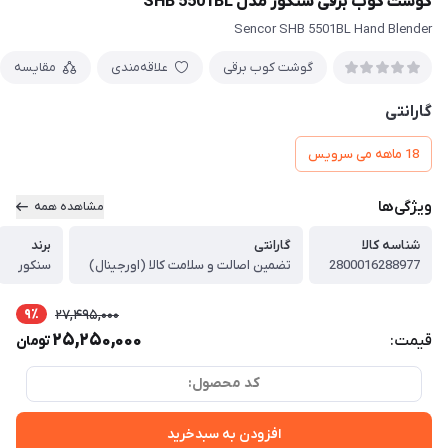
گوشت کوب برقی سنکور مدل SHB 5501BL
Sencor SHB 5501BL Hand Blender
گوشت کوب برقی
علاقه‌مندی
مقایسه
گارانتی
18 ماهه می سرویس
ویژگی‌ها
مشاهده همه
شناسه کالا
گارانتی
برند
2800016288977
تضمین اصالت و سلامت کالا (اورجینال)
سنکور
9٪
27,495,000
25,250,000
قیمت:
تومان
کد محصول:
افزودن به سبدخرید