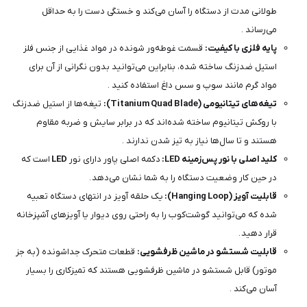
طولانی مدت از دستگاه را آسان می‌کند و خستگی دست را به حداقل
می‌رساند .
پایه فلزی با کیفیت:
قسمت غوطه‌ور شونده در مواد غذایی از جنس فلز
استیل ضدزنگ ساخته شده، بنابراین می‌توانید بدون نگرانی از آن برای
مواد گرم مانند سوپ و سس داغ استفاده کنید .
تیغه‌های تیتانیومی (Titanium Quad Blade):
تیغه‌ها از استیل ضدزنگ
با روکش تیتانیوم ساخته شده‌اند که در برابر سایش و ضربه مقاوم
هستند و تا سال‌ها نیاز به تیز شدن ندارند .
کلید اصلی با نور پس‌زمینه LED:
دکمه اصلی پاور دارای نور
LED
است که
در حین کار وضعیت دستگاه را به شما نشان می‌دهد .
قابلیت آویز (Hanging Loop):
یک حلقه آویز در انتهای دستگاه تعبیه
شده که می‌توانید گوشت‌کوب را به راحتی روی دیوار یا آویزهای آشپزخانه
قرار دهید .
قابلیت شستشو در ماشین ظرفشویی:
قطعات متحرک جداشونده (به جز
موتور) قابل شستشو در ماشین ظرفشویی هستند که تمیزکاری را بسیار
آسان می‌کند .