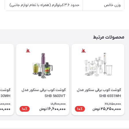
وزن خالص
حدود ۳.۶ کیلوگرم (همراه با تمام لوازم جانبی)
محصولات مرتبط
گوشت کوب برقی سنکور مدل
گوشت کوب برقی سنکور مدل
130WH
SHB 5603VT
SHB 6551WH
,800,000
18,400,000
27,750,000
100,000
16,600,000
25,250,000
10٪
10٪
تومان
تومان