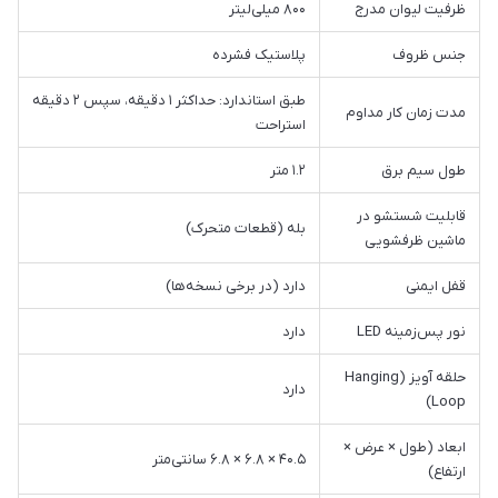
ظرفیت لیوان مدرج
۸۰۰ میلی‌لیتر
جنس ظروف
پلاستیک فشرده
طبق استاندارد: حداکثر ۱ دقیقه، سپس ۲ دقیقه
مدت زمان کار مداوم
استراحت
طول سیم برق
۱.۲ متر
قابلیت شستشو در
بله (قطعات متحرک)
ماشین ظرفشویی
قفل ایمنی
دارد (در برخی نسخه‌ها)
نور پس‌زمینه LED
دارد
حلقه آویز (Hanging
دارد
Loop)
ابعاد (طول × عرض ×
۴۰.۵ × ۶.۸ × ۶.۸ سانتی‌متر
ارتفاع)