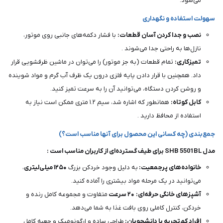
می‌شود.
سهولت استفاده و نگهداری
نصب و جدا کردن آسان قطعات:
با فشار دکمه‌های جانبی روی موتور،
نازل‌ها به راحتی جدا می‌شوند .
تمیزکاری:
تمام قطعات (به جز موتور) را می‌توان در ماشین ظرفشویی قرار
داد. همچنین با قرار دادن پایه فلزی درون یک ظرف آب گرم و مواد شوینده
و روشن کردن دستگاه، می‌توانید آن را به سرعت تمیز کنید.
کابل کوتاه:
همانطور که اشاره شد، سیم ۱.۲ متری ممکن است نیاز به
استفاده از محافظ دارید .
جمع‌بندی (چه کسانی این محصول برای آنها مناسب است؟)
مدل SHB 5501BL برای طیف گسترده‌ای از کاربران مناسب است :
خانواده‌های پرجمعیت:
به دلیل وجود خردکن بزرگ
۱۲۵۰
میلی‌لیتری
،
می‌توانید در یک مرحله مواد بیشتری را آماده کنید.
آشپزهای خانگی حرفه‌ای:
۲۰
سرعت
متفاوت و مجموعه کامل رنده و
خردکن، کنترل کاملی روی بافت غذا به شما می‌دهد.
افراد کم‌تجربه یا دانشجویان:
طراحی ساده و ارگونومیک و جعبه کامل