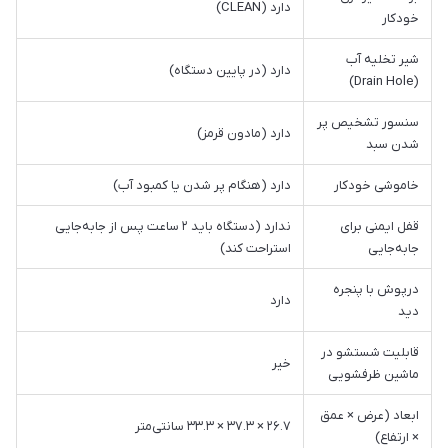
دارد (CLEAN)
خودکار
شیر تخلیه آب
دارد (در پایین دستگاه)
(Drain Hole)
سنسور تشخیص پر
دارد (مادون قرمز)
شدن سبد
خاموشی خودکار
دارد (هنگام پر شدن یا کمبود آب)
قفل ایمنی برای
ندارد (دستگاه باید ۲ ساعت پس از جابه‌جایی
جابه‌جایی
استراحت کند)
درپوش با پنجره
دارد
دید
قابلیت شستشو در
خیر
ماشین ظرفشویی
ابعاد (عرض × عمق
۲۶.۷ × ۳۷.۳ × ۳۳.۳ سانتی‌متر
× ارتفاع)