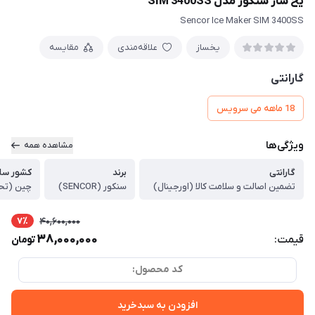
یخ ساز سنکور مدل SIM 3400SS
Sencor Ice Maker SIM 3400SS
یخساز
علاقه‌مندی
مقایسه
گارانتی
18 ماهه می سرویس
ویژگی‌ها
مشاهده همه
گارانتی
برند
کشور ساز
تضمین اصالت و سلامت کالا (اورجینال)
سنکور (SENCOR)
چین (تح
7٪
40,600,000
38,000,000
قیمت:
تومان
کد محصول:
افزودن به سبدخرید