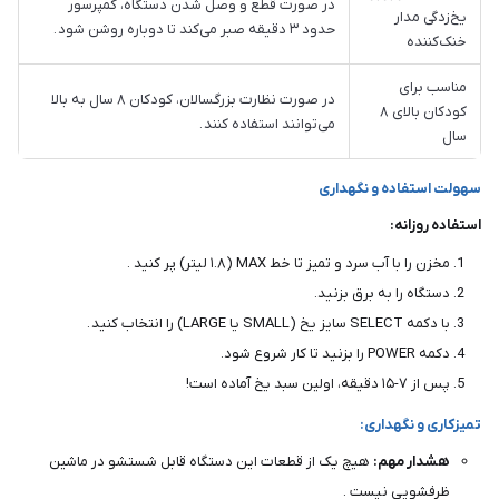
در صورت قطع و وصل شدن دستگاه، کمپرسور
یخ‌زدگی مدار
حدود ۳ دقیقه صبر می‌کند تا دوباره روشن شود .
خنک‌کننده
مناسب برای
در صورت نظارت بزرگسالان، کودکان ۸ سال به بالا
کودکان بالای ۸
می‌توانند استفاده کنند .
سال
سهولت استفاده و نگهداری
استفاده روزانه:
مخزن را با آب سرد و تمیز تا خط MAX (۱.۸ لیتر) پر کنید .
دستگاه را به برق بزنید.
با دکمه SELECT سایز یخ (SMALL یا LARGE) را انتخاب کنید .
دکمه POWER را بزنید تا کار شروع شود.
پس از ۷-۱۵ دقیقه، اولین سبد یخ آماده است!
تمیزکاری و نگهداری:
هشدار مهم:
هیچ یک از قطعات این دستگاه قابل شستشو در ماشین
ظرفشویی نیست .