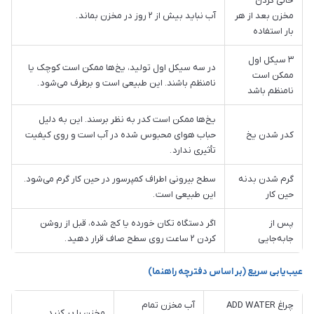
خالی کردن
مخزن بعد از هر
آب نباید بیش از ۲ روز در مخزن بماند .
بار استفاده
۳ سیکل اول
در سه سیکل اول تولید، یخ‌ها ممکن است کوچک یا
ممکن است
نامنظم باشند. این طبیعی است و برطرف می‌شود .
نامنظم باشد
یخ‌ها ممکن است کدر به نظر برسند. این به دلیل
کدر شدن یخ
حباب هوای محبوس شده در آب است و روی کیفیت
تأثیری ندارد .
گرم شدن بدنه
سطح بیرونی اطراف کمپرسور در حین کار گرم می‌شود.
حین کار
این طبیعی است .
پس از
اگر دستگاه تکان خورده یا کج شده، قبل از روشن
جابه‌جایی
کردن ۲ ساعت روی سطح صاف قرار دهید .
عیب‌یابی سریع (بر اساس دفترچه راهنما)
چراغ ADD WATER
آب مخزن تمام
مخزن را پر کنید