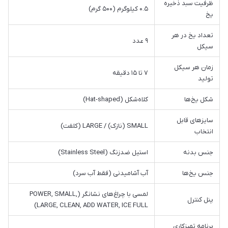
ظرفیت سبد ذخیره
۰.۵ کیلوگرم (۵۰۰ گرم)
یخ
تعداد یخ در هر
۹ عدد
سیکل
زمان هر سیکل
۷ تا ۱۵ دقیقه
تولید
شکل یخ‌ها
کلاه‌شکل (Hat-shaped)
سایزهای قابل
SMALL (نازک) / LARGE (کلفت)
انتخاب
جنس بدنه
استیل ضدزنگ (Stainless Steel)
جنس یخ‌ها
آب آشامیدنی (فقط آب سرد)
لمسی با چراغ‌های نشانگر (POWER, SMALL,
پنل کنترل
LARGE, CLEAN, ADD WATER, ICE FULL)
برنامه تمیزکاری