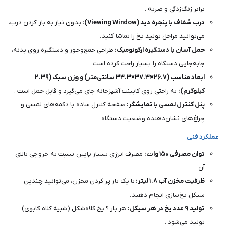
برابر زنگ‌زدگی و ضربه .
درب شفاف با پنجره دید (Viewing Window):
بدون نیاز به باز کردن درب،
می‌توانید مراحل تولید یخ را تماشا کنید .
حمل آسان با دستگیره ارگونومیک:
طراحی جمع‌وجور و دستگیره روی بدنه،
جابه‌جایی دستگاه را بسیار راحت کرده است .
ابعاد مناسب (۲۶.۷×۳۷.۳×۳۳.۳ سانتی‌متر) و وزن سبک (۲.۳۹
کیلوگرم):
به راحتی روی کابینت آشپزخانه جای می‌گیرد و قابل حمل است .
پنل کنترل لمسی با نمایشگر:
صفحه کنترل ساده با دکمه‌های لمسی و
چراغ‌های نشان‌دهنده وضعیت دستگاه .
عملکرد فنی
توان مصرفی ۱۵۰ وات:
مصرف انرژی بسیار پایین نسبت به خروجی بالای
آن .
ظرفیت مخزن آب ۱.۸ لیتر:
با یک بار پر کردن مخزن، می‌توانید چندین
سیکل یخ‌سازی انجام دهید .
تولید ۹ عدد یخ در هر سیکل:
هر بار ۹ یخ کلاه‌شکل (شبیه کلاه کابوی)
تولید می‌شود .