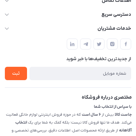
اطلاعات تماس
09398557137
دسترسی سریع
info@justkala.ir
لیست محصولات
خدمات مشتریان
بوشهر - چهار راه تامین اجتماعی به سمت ریشهر ، 100 متر بالاتر
مجله فروشگاه
راهنما
سمت چپ (فروشگاه صوتی عباسی) - "تحویل حضوری فقط با
حساب کاربری
هماهنگی"
پرسش های شما
تماس با ما
از جدید‌ترین تخفیف‌ها با‌ خبر شوید
شرایط و ضوابط گارانتی
درباره ما
روش های بازگرداندن کالا
ثبت
قوانین و مقررات جاست کالا
راهنمای خرید، پرداخت، پردازش
مختصری درباره فروشگاه
با سپاس از انتخاب شما
جاست کالا
بیش از
۶ سال است
که در حوزه فروش اینترنتی لوازم خانگی فعالیت
می‌کند. هدف ما تنها فروش کالا نیست؛ بلکه کمک به شما برای یک
انتخاب
آگاهانه
از طریق ارائه محصولات اصل، اطلاعات دقیق، بررسی‌های تخصصی و