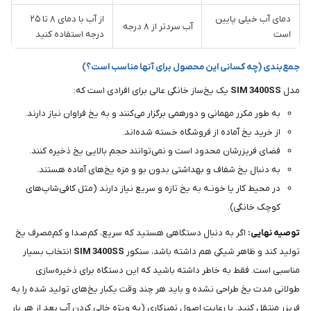
دمای آب خیلی پایین
از آب با دمای ۸ تا ۲۵
آب سردتر از ۸ درجه
است
درجه استفاده کنید
جمع‌بندی (چه کسانی این محصول برای آنها مناسب است؟)
مدل
SIM 3400SS
یک یخ‌ساز خانگی عالی برای افرادی است که:
به طور مکرر مهمانی و دورهمی برگزار می‌کنند و به یخ فراوان نیاز دارند.
از خرید یخ آماده از فروشگاه خسته شده‌اند.
فضای فریزرشان محدود است و نمی‌توانند حجم بالایی یخ ذخیره کنند.
به دنبال یخ شفاف و بهداشتی بدون بو و مزه یخ‌های آماده هستند.
در محیط کار یا خونـه به یخ تازه و سریع نیاز دارند (مثل کافی‌شاپ‌های
کوچک خانگی).
توصیه نهایی:
اگر به دنبال دستگاهی هستید که سریع، کم‌صدا و کم‌مصرف یخ
تولید کند و ظاهر شیکی هم داشته باشد، سنکور
SIM 3400SS
انتخاب بسیار
مناسبی است. فقط به خاطر داشته باشید که این دستگاه برای ذخیره‌سازی
طولانی مدت یخ طراحی نشده و باید هر چند وقت یکبار یخ‌های تولید شده را به
فریزر منتقل کنید. با رعایت اصول تمیزکاری (به ویژه خالی کردن آب بعد از هر بار