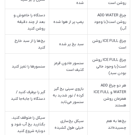
روشن است
شده
چراغ ADD WATER
دستگاه را خاموش و
روشن است (با وجود
پمپ پر از هوا شده
بعد از چند دقیقه
آب)
روشن کنید
چراغ ICE FULL روشن
یخ‌ها را از سبد خارج
سبد یخ پر شده
است
کنید
چراغ ICE FULL روشن
سنسور مادون قرمز
است (با وجود خالی
سنسورها را تمیز کنید
کثیف است
بودن سبد)
هر دو چراغ ADD
بازوی سینی یخ گیر
WATER و ICE FULL
گیر را برطرف کنید /
کرده / نور شدید به
همزمان روشن
دستگاه را جابه‌جا کنید
سنسور می‌تابد
هستند
سیکل را متوقف کنید،
یخ‌ها به هم
سیکل یخ‌سازی
بگذارید یخ آب شود و
چسبیده‌اند
خیلی طول کشیده
دوباره شروع کنید