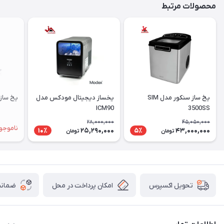
محصولات مرتبط
یخ ساز سنکور مدل SIM
یخساز دیجیتال مودکس مدل
یخ ساز DSP مدل 8001
ICM90
3500SS
28,000,000
45,050,000
ناموجو
25,290,000
43,000,000
10٪
5٪
تومان
تومان
امکان پرداخت در محل
ضمانت
تحویل اکسپرس