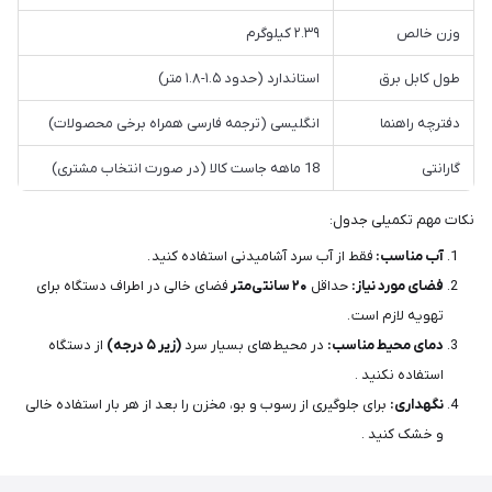
وزن خالص
۲.۳۹ کیلوگرم
طول کابل برق
استاندارد (حدود ۱.۵-۱.۸ متر)
دفترچه راهنما
انگلیسی (ترجمه فارسی همراه برخی محصولات)
گارانتی
18 ماهه جاست کالا (در صورت انتخاب مشتری)
نکات مهم تکمیلی جدول:
آب مناسب:
فقط از آب سرد آشامیدنی استفاده کنید .
فضای مورد نیاز:
حداقل
۲۰
سانتی‌متر
فضای خالی در اطراف دستگاه برای
تهویه لازم است .
دمای محیط مناسب:
در محیط‌های بسیار سرد
(زیر ۵ درجه)
از دستگاه
استفاده نکنید .
نگهداری:
برای جلوگیری از رسوب و بو، مخزن را بعد از هر بار استفاده خالی
و خشک کنید .