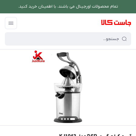
تمام محصولات اورجینال می باشند، با اطمینان خرید کنید.
فروشگاه اینترنتی جاست کالا
/
نوشیدنی ساز
/
آبمرکبات گیر
/
آب مرکبات گیری DSP مدل KJ1043