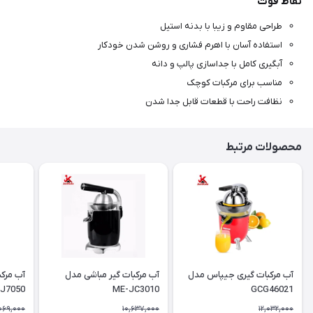
نقاط قوت
طراحی مقاوم و زیبا با بدنه استیل
استفاده آسان با اهرم فشاری و روشن شدن خودکار
آبگیری کامل با جداسازی پالپ و دانه
مناسب برای مرکبات کوچک
نظافت راحت با قطعات قابل جدا شدن
محصولات مرتبط
آب مرکبات گیری جیپاس مدل
آب مرکبات گیر مباشی مدل
آب مرکب
J7050
ME-JC3010
GCG46021
069,000
10,637,000
12,032,000