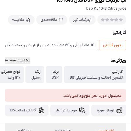
آب مرکبات گیری DSP مدل KJ1043
Dsp KJ1043 Citrus juice
آبمرکبات گیر
علاقه‌مندی
مقایسه
گارانتی
بدون گارانتی
18 ماه گارانتی و 60 ماه خدمات پس از فروش و ضمانت تعویض
ویژگی‌ها
مشاهده همه
گارانتی
برند
رنگ
توان مصرفی
تضمین اصالت و سلامت فیزیکی کالا
DSP
استیل
۱۳۰ وات
محصول مورد نظر موجود نمی‌باشد.
ارسال سریع
موجود در انبار
گارانتی اصالت کالا
نقد و بررسی
مشخصات
دیدگاه‌ها