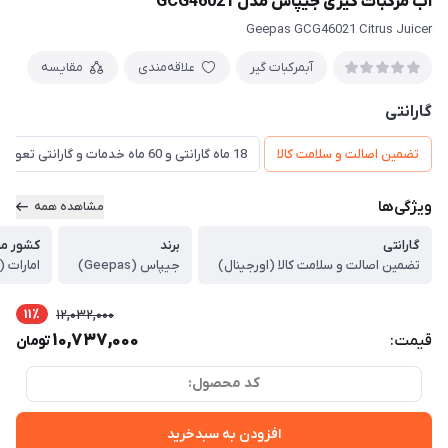
آب مرکبات گیری جیپاس مدل GCG46021
Geepas GCG46021 Citrus Juicer
آبمرکبات گیر
علاقه‌مندی
مقایسه
گارانتی
تضمین اصالت و سلامت کالا
18 ماه گارانتی و 60 ماه خدمات و گارانتی تعویض
ویژگی‌ها
مشاهده همه
گارانتی
برند
کشور مبد
تضمین اصالت و سلامت کالا (اورجینال)
جیپاس (Geepas)
امارات (
11٪
12,032,000
10,737,000
قیمت:
تومان
کد محصول:
افزودن به سبدخرید