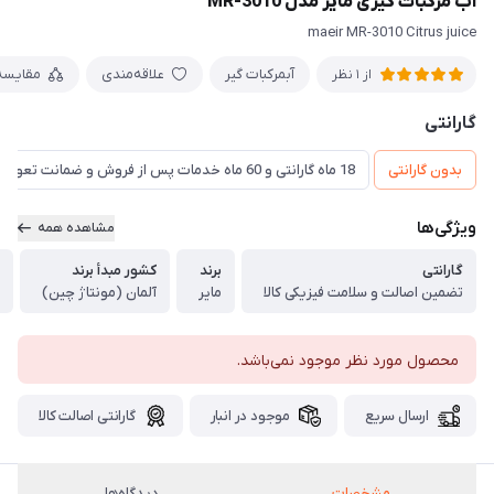
آب مرکبات گیری مایر مدل MR-3010
maeir MR-3010 Citrus juice
آبمرکبات گیر
علاقه‌مندی
مقایسه
از 1 نظر
گارانتی
بدون گارانتی
18 ماه گارانتی و 60 ماه خدمات پس از فروش و ضمانت تعویض
ویژگی‌ها
مشاهده همه
گارانتی
برند
کشور مبدأ برند
تضمین اصالت و سلامت فیزیکی کالا
مایر
آلمان (مونتاژ چین)
محصول مورد نظر موجود نمی‌باشد.
ارسال سریع
موجود در انبار
گارانتی اصالت کالا
مشخصات
دیدگاه‌ها