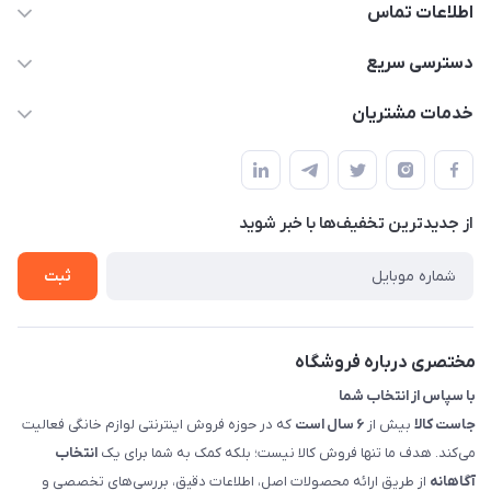
اطلاعات تماس
09398557137
دسترسی سریع
info@justkala.ir
لیست محصولات
خدمات مشتریان
بوشهر - چهار راه تامین اجتماعی به سمت ریشهر ، 100 متر بالاتر
مجله فروشگاه
راهنما
سمت چپ (فروشگاه صوتی عباسی) - "تحویل حضوری فقط با
حساب کاربری
هماهنگی"
پرسش های شما
تماس با ما
از جدید‌ترین تخفیف‌ها با‌ خبر شوید
شرایط و ضوابط گارانتی
درباره ما
روش های بازگرداندن کالا
ثبت
قوانین و مقررات جاست کالا
راهنمای خرید، پرداخت، پردازش
مختصری درباره فروشگاه
با سپاس از انتخاب شما
جاست کالا
بیش از
۶ سال است
که در حوزه فروش اینترنتی لوازم خانگی فعالیت
می‌کند. هدف ما تنها فروش کالا نیست؛ بلکه کمک به شما برای یک
انتخاب
آگاهانه
از طریق ارائه محصولات اصل، اطلاعات دقیق، بررسی‌های تخصصی و