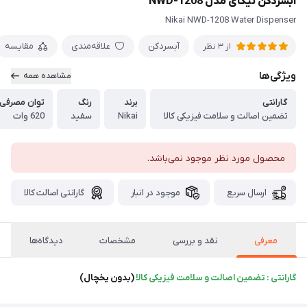
آبسردکن نیکای مدل NWD-1208
Nikai NWD-1208 Water Dispenser
آبسردکن
علاقه‌مندی
مقایسه
از 3 نظر
ویژگی‌ها
مشاهده همه
گارانتی
برند
رنگ
توان مصرفی
تضمین اصالت و سلامت فیزیکی کالا
Nikai
سفید
620 وات
محصول مورد نظر موجود نمی‌باشد.
ارسال سریع
موجود در انبار
گارانتی اصالت کالا
معرفی
نقد و بررسی
مشخصات
دیدگاه‌ها
گارانتی : تضمین اصالت و سلامت فیزیکی کالا
(بدون یخچال)