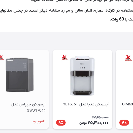
ی دیگر از کاربردهای یخچال ماشین سنکور مدل SCM 2224BL استفاده در کارگاه، مغازه، انبار، سالن و موارد مشاب
6 وات.
آبسردکن مدیا مدل YL1635T
آبسردکن جیپاس مدل
GWD17044
27,450,000
ناموجود
25,300,000
8٪
4٪
تومان