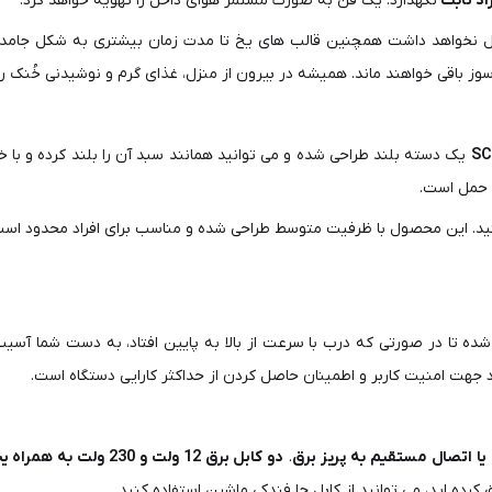
نگهدارد. یک فن به صورت مستمر هوای داخل را تهویه خواهد کرد.
خل نخواهد داشت همچنین قالب های یخ تا مدت زمان بیشتری به شکل جامد ب
 باقی خواهند ماند. همیشه در بیرون از منزل، غذای گرم و نوشیدنی خُنک ر
یک دسته بلند طراحی شده و می توانید همانند سبد آن را بلند کرده و با خود جابجا کنید
ل حمل است.
نید. این محصول با ظرفیت متوسط طراحی شده و مناسب برای افراد محدود اس
ه تا در صورتی که درب با سرعت از بالا به پایین افتاد، به دست شما آسیب نر
 جهت امنیت کاربر و اطمینان حاصل کردن از حداکثر کارایی دستگاه است.
 یا اتصال مستقیم به پریز برق
.
دو کابل برق 12 ولت و 230 ولت به همراه یخچال سرد و گرم
کرده اید، می توانید از کابل جا فندکی ماشین استفاده کنید.