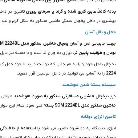
گرمایش نیز قادر است
دمای داخل را بین 50 الی 60 درجه سانتی گراد ثابت
بدنه کاملاً عایق کاری شده و گرما یا سرمای بیرون
تاثیری در دا
بیشتری در داخل یخچال فندکی ماشین سنکور به شکل گرم و لب سوز
حمل و نقل آسان
جهت جابجایی امن و آسان
یخچال ماشین
سنکور مدل SCM 2224BL
بودن و ظرفیت پایین تر
، نیازی به چرخ نداشته و با دسته نیز قاب
یخچال داخل خودرو را به هر جایی که دوست دارید با خود حمل ک
2224
را به آسانی می توانید در داخل اتومبیل قرار دهید.
سیستم بسته شدن هوشمند
درب یخچال ماشینی مسافرتی سنکور به صورت هوشمند
طراحی شد
ماشین سنکور مدل SCM 2224BL بسته
نمی شود. تمام این موارد
تامین انرژی دوگانه
انرژی دستگاه به دو شیوه تامین می شود.
با استفاده از جا فندکی
مسافرت داخل خودرو نشته اید یا اینکه در جایی کنار اتومبیل اتراق 