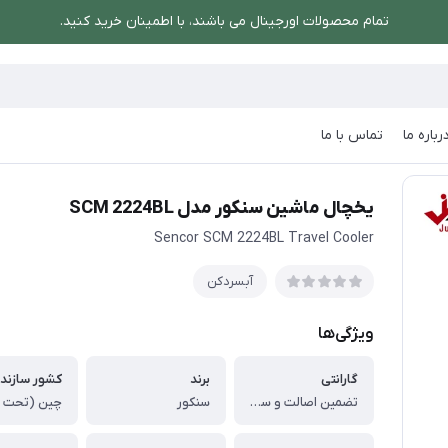
تمام محصولات اورجینال می باشند، با اطمینان خرید کنید.
رباره ما
تماس با ما
ن سنکور مدل SCM 2224BL
یخچال ماشین سنکور مدل SCM 2224BL
Sencor SCM 2224BL Travel Cooler
آبسردکن
ویژگی‌ها
گارانتی
برند
کشور سازند
تضمین اصالت و سلامت فیزیکی کالا
سنکور