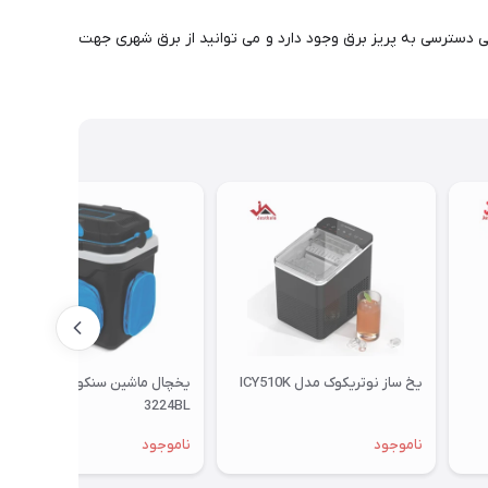
ه دیگر است. در چنین مکانهایی دسترسی به پریز برق وجود دارد و می توانید از برق شهری جهت
یخ ساز نوتریکوک مدل ICY510K
یخچال ماشین سنکور مدل SCM
3224BL
ناموجود
ناموجود