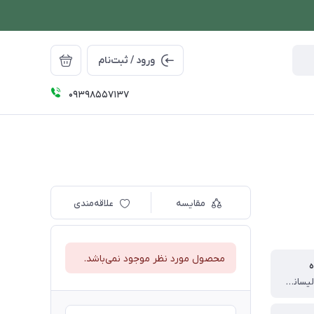
ورود / ثبت‌نام
09398557137
مقایسه
علاقه‌مندی
محصول مورد نظر موجود نمی‌باشد.
ه
چین (تحت لیسانس جمهوری چک)