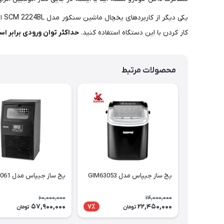
یک
کار کردن با این دستگاه استفاده کنید.
حداکثر توان ورودی برابر است با 0
محصولات مرتبط
یخ ساز جیپاس مدل GIM63053
یخ ساز جیپاس مدل GIM63061
60,000,000
24,000,000
57,900,000
22,450,000
7٪
تومان
تومان