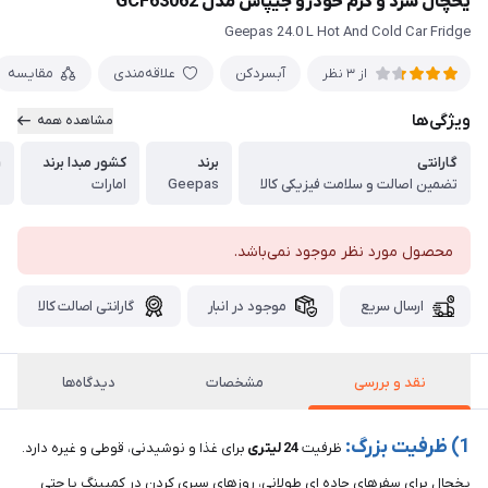
یخچال سرد و گرم خودرو جیپاس مدل GCF63062
Geepas 24.0 L Hot And Cold Car Fridge
آبسردکن
علاقه‌مندی
مقایسه
از 3 نظر
ویژگی‌ها
مشاهده همه
گارانتی
برند
کشور مبدا برند
ر
تضمین اصالت و سلامت فیزیکی کالا
Geepas
امارات
ط
محصول مورد نظر موجود نمی‌باشد.
ارسال سریع
موجود در انبار
گارانتی اصالت کالا
نقد و بررسی
مشخصات
دیدگاه‌ها
1) ظرفیت بزرگ:
ظرفیت
24
لیتری
برای غذا و نوشیدنی، قوطی و غیره دارد.
یخچال برای سفرهای جاده ای طولانی، روزهای سپری کردن در کمپینگ یا حتی