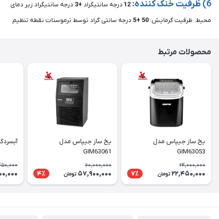
6) ظرفیت خنک کننده:
12
درجه سانتیگراد
+3
درجه سانتیگراد زیر دمای
محیط. ظرفیت گرمایش:
50 +5
درجه سانتی گراد توسط ترموستات نقطه تنظیم
محصولات مرتبط
یخ ساز جیپاس مدل
یخ ساز جیپاس مدل
آبسردکن م
GIM63061
GIM63053
450,000
60,000,000
24,000,000
00,000
57,900,000
22,450,000
4٪
7٪
تومان
تومان