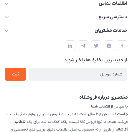
اطلاعات تماس
09398557137
دسترسی سریع
info@justkala.ir
لیست محصولات
خدمات مشتریان
بوشهر - چهار راه تامین اجتماعی به سمت ریشهر ، 100 متر بالاتر
مجله فروشگاه
راهنما
سمت چپ (فروشگاه صوتی عباسی) - "تحویل حضوری فقط با
حساب کاربری
هماهنگی"
پرسش های شما
تماس با ما
از جدید‌ترین تخفیف‌ها با‌ خبر شوید
شرایط و ضوابط گارانتی
درباره ما
روش های بازگرداندن کالا
ثبت
قوانین و مقررات جاست کالا
راهنمای خرید، پرداخت، پردازش
مختصری درباره فروشگاه
با سپاس از انتخاب شما
جاست کالا
بیش از
۶ سال است
که در حوزه فروش اینترنتی لوازم خانگی فعالیت
می‌کند. هدف ما تنها فروش کالا نیست؛ بلکه کمک به شما برای یک
انتخاب
آگاهانه
از طریق ارائه محصولات اصل، اطلاعات دقیق، بررسی‌های تخصصی و