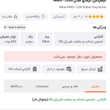
آبسردکن نیکای مدل NWD-1206
Nikai NWD-1206 Water Dispenser
آبسردکن
علاقه‌مندی
مقایسه
از 4 نظر
ویژگی‌ها
مشاهده همه
گارانتی
برند
رنگ
توان مصرفی
تضمین اصالت و سلامت فیزیکی کالا
Nikai
سفید
620 وات
محصول مورد نظر موجود نمی‌باشد.
ارسال سریع
موجود در انبار
گارانتی اصالت کالا
معرفی
نقد و بررسی
مشخصات
دیدگاه‌ها
گارانتی : تضمین اصالت و سلامت فیزیکی کالا
(یخچال دار)