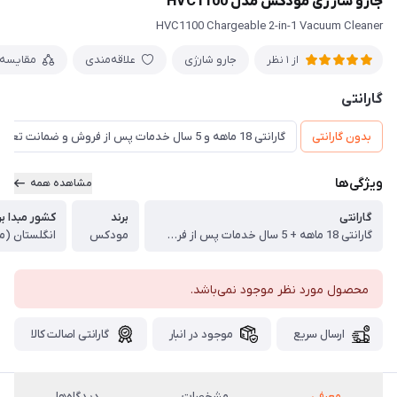
جارو شارژی مودکس مدل HVC1100
HVC1100 Chargeable 2-in-1 Vacuum Cleaner
جارو شارژی
علاقه‌مندی
مقایسه
از 1 نظر
گارانتی
بدون گارانتی
گارانتی 18 ماهه و 5 سال خدمات پس از فروش و ضمانت تعویض
ویژگی‌ها
مشاهده همه
گارانتی
برند
کشور مبدا بر
گارانتی 18 ماهه + 5 سال خدمات پس از فروش + ضمانت تعویض
مودکس
انگلستان (م
محصول مورد نظر موجود نمی‌باشد.
ارسال سریع
موجود در انبار
گارانتی اصالت کالا
معرفی
مشخصات
دیدگاه‌ها