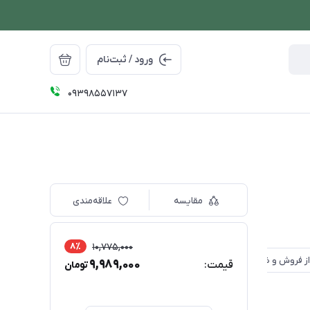
ورود / ثبت‌نام
09398557137
مقایسه
علاقه‌مندی
8٪
10,775,000
9,989,000
قیمت:
تومان