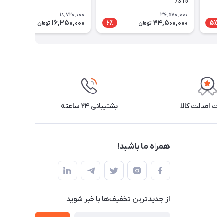
7315
18,720,000
36,570,000
16,350,000
34,500,000
13٪
6٪
5
تومان
تومان
اصالت کالا
پشتیبانی ۲۴ ساعته
همراه ما باشید!
از جدید‌ترین تخفیف‌ها با‌ خبر شوید