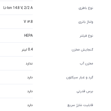
نوع باطری
Li-Ion 14.8 V, 2/2 A
ولتاژ باتری
۱۴.8 V
نوع فیلتر
HEPA
گنجایش مخزن
0.4 لیتر
مخزن آب
ندارد
گرد و غبار سیکلون
دارد
برس قدرتی
دارد
قابلیت شارژ سریع
دارد