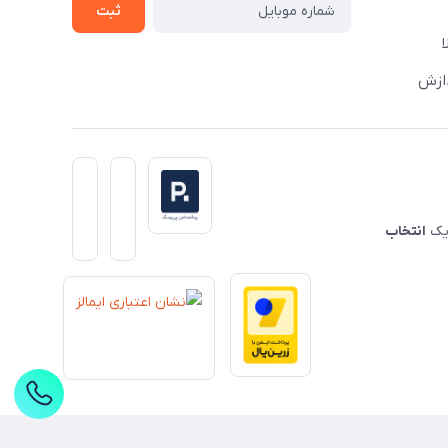
ثبت
دازش
 یک
انتخاب