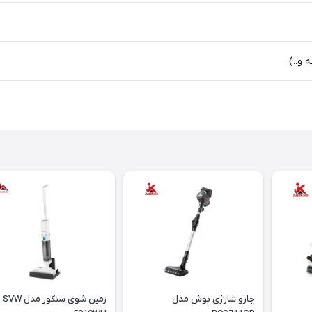
جارو شارژی بوش مدل
زمین شوی سنکور مدل SVW