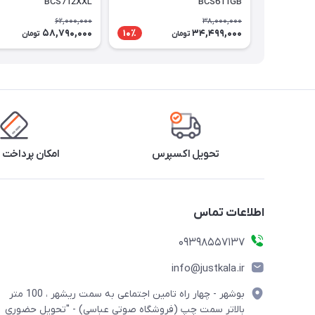
BCS712XXL
BCS611GB
62,000,000
38,000,000
58,790,000
34,499,000
10٪
تومان
تومان
تحویل اکسپرس
امکان پرداخت 
اطلاعات تماس
09398557137
info@justkala.ir
بوشهر - چهار راه تامین اجتماعی به سمت ریشهر ، 100 متر
بالاتر سمت چپ (فروشگاه صوتی عباسی) - "تحویل حضوری