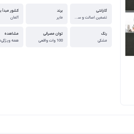
گارانتی
برند
کشور مبدأ بر
تضمین اصالت و سلامت فیزیکی کالا (اورجینال)
مایر
آلمان
رنگ
توان مصرفی
مشاهده
مشکی
100 وات واقعی
همه ویژگی‌ه