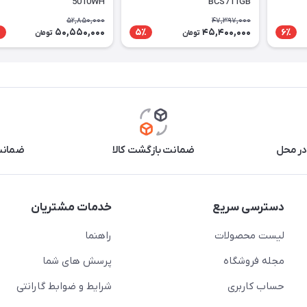
5010WH
BCS711GB
52,850,000
47,397,000
50,550,000
45,400,000
٪
5٪
6٪
تومان
تومان
در محل
ضمانت بازگشت کالا
ضمانت 
دسترسی سریع
خدمات مشتریان
لیست محصولات
راهنما
مجله فروشگاه
پرسش های شما
حساب کاربری
شرایط و ضوابط گارانتی