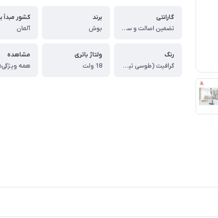
گارانتی
برند
کشور مبدأ بر
تضمین اصالت و سلامت کالا (اورجینال)
بوش
آلمان
رنگ
ولتاژ باتری
مشاهده
گرافیت (طوسی تیره)
18 ولت
همه ویژگی‌ه