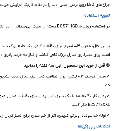
چراغ‌های
LED
روی برس اصلی، دید را در نقاط تاریک افزایش می‌دهن
تجربه استفاده
در استفاده روزمره،
BCS711GB
دسته‌ای سبک، بی‌صداتر از حد انت
.
با این حال، مخزن
۰.۳ لیتری
برای نظافت کامل یک خانه بزرگ باید چ
است برای تمیزکاری منازل بزرگ کافی نباشد و نیاز به خرید باتری د
🎯 قبل از خرید این محصول، این سه نکته را بدانید
✔ مخزن کوچک ۰.۳ لیتری: برای نظافت کامل یک منزل،
کند .
✔ زمان کار ۴۰ دقیقه با یک باتری: این زمان برای نظافت م
BCS712XXL فکر کنید .
✔ لوله خم‌شونده، ویژگی کلیدی: اگر از خم شدن برای تمیز کردن زیر مبلمان خسته شده‌اید، این ویژگی را 
امکانات و ویژگی‌ها