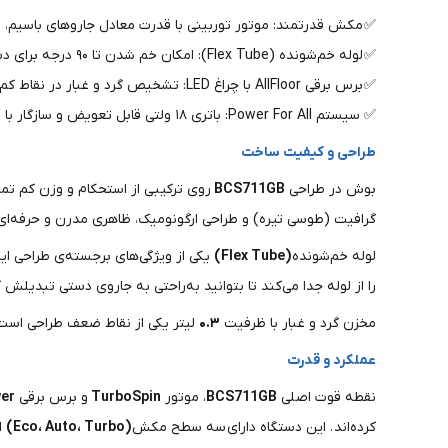
✅ مکش قدرتمند: موتور توربینی با قدرت معادل جاروهای باسیم، 
✅ لوله خم‌شونده (Flex Tube): امکان خم شدن تا ۹۰ درجه برای دسترسی آسان به زیر مبلمان و تخت‌ها بدون خم شدن .
✅ برس برقی AllFloor با چراغ LED: تشخیص گرد و غبار در نقاط کم‌نور و راندمان جذب بیش از ۹۹.۹٪ .
✅ سیستم Power For All: باتری ۱۸ ولتی قابل تعویض و سازگار با سایر ابزارهای بوش .
طراحی و کیفیت ساخت
بوش در طراحی
BCS711GB
روی ترکیبی از استحکام و وزن کم تمر
گرافیت (طوسی تیره) و طراحی ارگونومیک، ظاهری مدرن و حرفه‌ای
لوله خم‌شونده
(Flex Tube)
یکی از ویژگی‌های برجسته‌ی طراحی ای
را از لوله جدا می‌کند تا بتوانید به‌راحتی به جاروی دستی تبدیلش ک
مخزن گرد و غبار با ظرفیت
۰.۳
لیتر یکی از نقاط ضعف طراحی است ک
عملکرد و قدرت
نقطه قوت اصلی
BCS711GB
، موتور
TurboSpin
و برس برقی
wer
کرده‌اند . این دستگاه دارای سه سطح مکش
(Eco، Auto، Turbo)
ا