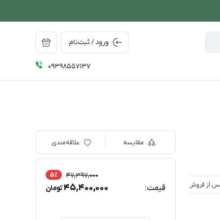
ورود / ثبت‌نام
09398557137
مقایسه
علاقه‌مندی
5٪
47,397,000
45,400,000
قیمت:
تومان