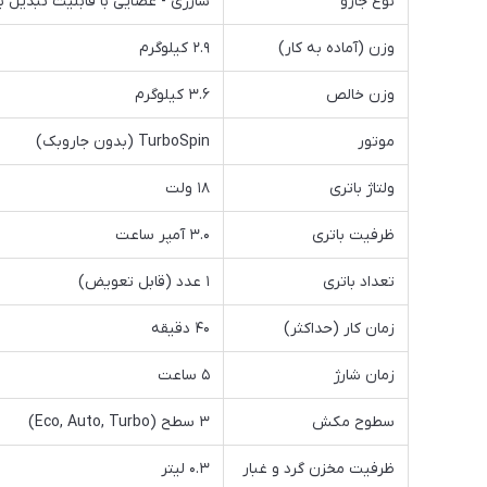
نوع جارو
شارژی - عصایی با قابلیت تبدیل 
وزن (آماده به کار)
۲.۹ کیلوگرم
وزن خالص
۳.۶ کیلوگرم
موتور
TurboSpin (بدون جاروبک)
ولتاژ باتری
۱۸ ولت
ظرفیت باتری
۳.۰ آمپر ساعت
تعداد باتری
۱ عدد (قابل تعویض)
زمان کار (حداکثر)
۴۰ دقیقه
زمان شارژ
۵ ساعت
سطوح مکش
۳ سطح (Eco, Auto, Turbo)
ظرفیت مخزن گرد و غبار
۰.۳ لیتر