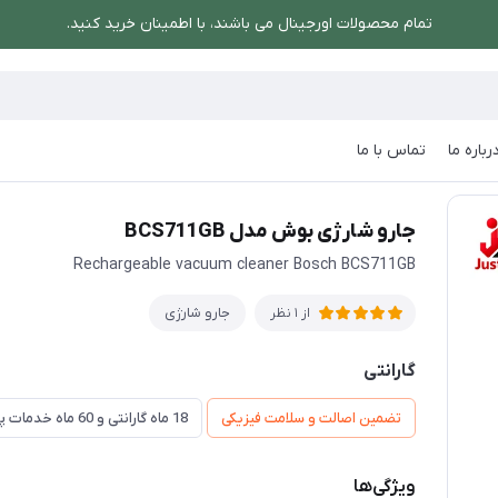
تمام محصولات اورجینال می باشند، با اطمینان خرید کنید.
رباره ما
تماس با ما
رو شارژی بوش مدل BCS711GB
جارو شارژی بوش مدل BCS711GB
Rechargeable vacuum cleaner Bosch BCS711GB
جارو شارژی
از 1 نظر
گارانتی
تضمین اصالت و سلامت فیزیکی
18 ماه گارانتی و 60 ماه خدمات پس از فروش و گارانتی تعویض
ویژگی‌ها