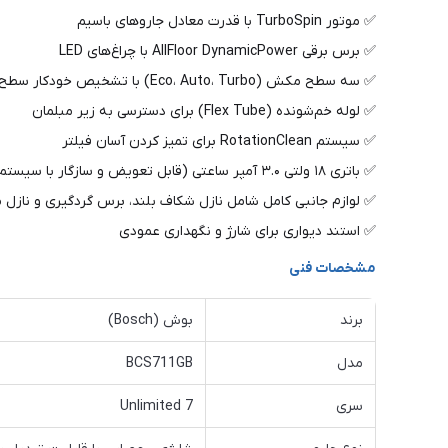
✅ موتور TurboSpin با قدرت معادل جاروهای باسیم
✅ برس برقی AllFloor DynamicPower با چراغ‌های LED
✅ سه سطح مکش (Eco، Auto، Turbo) با تشخیص خودکار سطح
✅ لوله خم‌شونده (Flex Tube) برای دسترسی به زیر مبلمان
✅ سیستم RotationClean برای تمیز کردن آسان فیلتر
✅ باتری ۱۸ ولتی ۳.۰ آمپر ساعتی (قابل تعویض و سازگار با سیستم Power For All)
✅ لوازم جانبی کامل شامل نازل شکاف بلند، برس گردگیری و نازل 
✅ استند دیواری برای شارژ و نگهداری عمودی
مشخصات فنی
برند
بوش (Bosch)
مدل
BCS711GB
سری
Unlimited 7