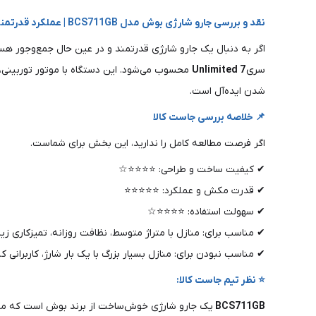
نقد و بررسی جارو شارژی بوش مدل BCS711GB | عملکرد قدرتمند و انعطاف‌پذیر با لوله خم‌شونده
اگر به دنبال یک جارو شارژی قدرتمند و در عین حال جمع‌وجور ه
سری
Unlimited 7
محسوب می‌شود. این دستگاه با موتور توربینی
شدن ایده‌آل است.
📌 خلاصه بررسی جاست کالا
اگر فرصت مطالعه کامل را ندارید، این بخش برای شماست.
✔ کیفیت ساخت و طراحی: ⭐⭐⭐⭐☆
✔ قدرت مکش و عملکرد: ⭐⭐⭐⭐⭐
✔ سهولت استفاده: ⭐⭐⭐⭐☆
✔ مناسب برای: منازل با متراژ متوسط، نظافت روزانه، تمیزکاری زیر
✔ مناسب نبودن برای: منازل بسیار بزرگ با یک بار شارژ، کاربران
⭐ نظر تیم جاست کالا:
BCS711GB
یک جارو شارژی خوش‌ساخت از برند بوش است که مکش عا