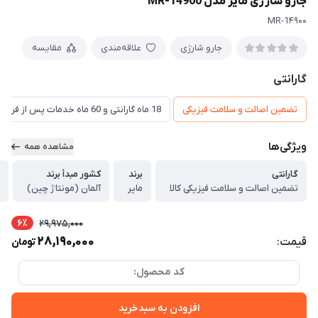
جارو شارژی مایر مدل MR-14900
MR-1۴۹۰۰
جارو شارژی
علاقه‌مندی
مقایسه
گارانتی
تضمین اصالت و سلامت فیزیکی
18 ماه گارانتی و 60 ماه خدمات پس از فروش و گارانتی تعویض
ویژگی‌ها
مشاهده همه
گارانتی
برند
کشور مبدأ برند
تضمین اصالت و سلامت فیزیکی کالا
مایر
آلمان (مونتاژ چین)
6٪
29,975,000
28,190,000
قیمت:
تومان
کد محصول:
افزودن به سبدخرید