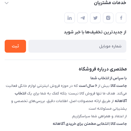
لیست محصولات
خدمات مشتریان
بوشهر - چهار راه تامین اجتماعی به سمت ریشهر ، 100 متر بالاتر
مجله فروشگاه
راهنما
سمت چپ (فروشگاه صوتی عباسی) - "تحویل حضوری فقط با
حساب کاربری
هماهنگی"
پرسش های شما
تماس با ما
از جدید‌ترین تخفیف‌ها با‌ خبر شوید
شرایط و ضوابط گارانتی
درباره ما
روش های بازگرداندن کالا
ثبت
قوانین و مقررات جاست کالا
راهنمای خرید، پرداخت، پردازش
مختصری درباره فروشگاه
با سپاس از انتخاب شما
جاست کالا
بیش از
۶ سال است
که در حوزه فروش اینترنتی لوازم خانگی فعالیت
می‌کند. هدف ما تنها فروش کالا نیست؛ بلکه کمک به شما برای یک
انتخاب
آگاهانه
از طریق ارائه محصولات اصل، اطلاعات دقیق، بررسی‌های تخصصی و
پشتیبانی مسئولانه است.
از اعتماد و همراهی شما سپاسگزاریم.
جاست کالا | انتخابی مطمئن برای خریدی آگاهانه