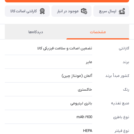
ارسال سریع
موجود در انبار
گارانتی اصالت کالا
مشخصات
دیدگاه‌ها
گارانتی
تضمین اصالت و سلامت فیزیکی کالا
برند
مایر
کشور مبدأ برند
آلمان (مونتاژ چین)
رنگ
خاکستری
منبع تغذیه
باتری لیتیومی
نوع باطری
۱۹00 mAh
نوع فیلتر
HEPA