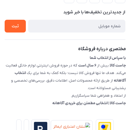
حساب کاربری
هماهنگی"
پرسش های شما
تماس با ما
از جدید‌ترین تخفیف‌ها با‌ خبر شوید
شرایط و ضوابط گارانتی
درباره ما
روش های بازگرداندن کالا
ثبت
قوانین و مقررات جاست کالا
راهنمای خرید، پرداخت، پردازش
مختصری درباره فروشگاه
با سپاس از انتخاب شما
جاست کالا
بیش از
۶ سال است
که در حوزه فروش اینترنتی لوازم خانگی فعالیت
می‌کند. هدف ما تنها فروش کالا نیست؛ بلکه کمک به شما برای یک
انتخاب
آگاهانه
از طریق ارائه محصولات اصل، اطلاعات دقیق، بررسی‌های تخصصی و
پشتیبانی مسئولانه است.
از اعتماد و همراهی شما سپاسگزاریم.
جاست کالا | انتخابی مطمئن برای خریدی آگاهانه