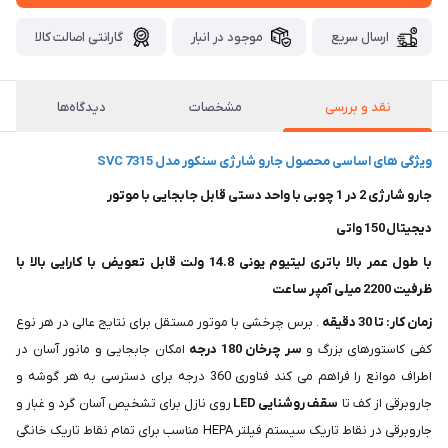
ارسال سریع
موجود در انبار
گارانتی اصالت کالا
نقد و بررسی
مشخصات
دیدگاه‌ها
ویژگی های اساسی محصول جارو شارژی سنکور مدل SVC 7315
جارو شارژی 2 در 1 چوبی با واحد دستی قابل جابجایی با موتور
دیجیتال 150 واتی
با طول عمر بالا باتری لیتیوم یونی 14.8 ولت قابل تعویض با کارایی بالا با
ظرفیت 2200 میلی آمپر ساعت
زمان کار: تا 30 دقیقه
. برس چرخشی با موتور مستقل برای نتایج عالی در هر نوع
کفی کاستورهای بزرگ و
سر چرخان 180 درجه
امکان جابجایی و مانور آسان در
اطراف موانع را فراهم می کند فناوری 360 درجه برای دسترسی به هر گوشه و
جاروبرقی از کف تا
سقف روشنایی LED
روی نازل برای تشخیص آسان گرد و غبار و
جاروبرقی در نقاط تاریک سیستم فیلتر HEPA مناسب برای تمام نقاط تاریک خانگی