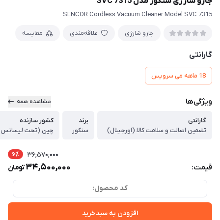
جارو شارژی سنکور مدل SVC 7315
SENCOR Cordless Vacuum Cleaner Model SVC 7315
جارو شارژی
علاقه‌مندی
مقایسه
گارانتی
18 ماهه می سرویس
ویژگی‌ها
مشاهده همه
گارانتی
برند
کشور سازنده
تضمین اصالت و سلامت کالا (اورجینال)
سنکور
چین (تحت لیسانس 
6٪
36,570,000
34,500,000
قیمت:
تومان
کد محصول:
افزودن به سبدخرید