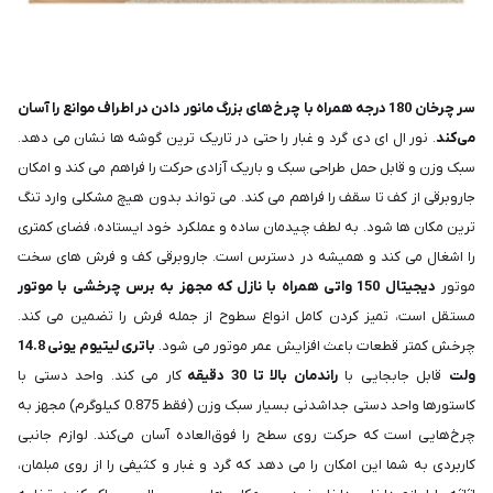
سر چرخان 180 درجه همراه با چرخ‌های بزرگ مانور دادن در اطراف موانع را آسان
می‌کند
. نور ال ای دی گرد و غبار را حتی در تاریک ترین گوشه ها نشان می دهد.
سبک وزن و قابل حمل طراحی سبک و باریک آزادی حرکت را فراهم می کند و امکان
جاروبرقی از کف تا سقف را فراهم می کند. می تواند بدون هیچ مشکلی وارد تنگ
ترین مکان ها شود. به لطف چیدمان ساده و عملکرد خود ایستاده، فضای کمتری
را اشغال می کند و همیشه در دسترس است. جاروبرقی کف و فرش های سخت
موتور
دیجیتال 150 واتی همراه با نازل که مجهز به برس چرخشی با موتور
مستقل است، تمیز کردن کامل انواع سطوح از جمله فرش را تضمین می کند.
چرخش کمتر قطعات باعث افزایش عمر موتور می شود.
باتری لیتیوم یونی 14.8
ولت
قابل جابجایی با
راندمان بالا تا 30 دقیقه
کار می کند. واحد دستی با
کاستورها واحد دستی جداشدنی بسیار سبک وزن (فقط 0.875 کیلوگرم) مجهز به
چرخ‌هایی است که حرکت روی سطح را فوق‌العاده آسان می‌کند. لوازم جانبی
کاربردی به شما این امکان را می دهد که گرد و غبار و کثیفی را از روی مبلمان،