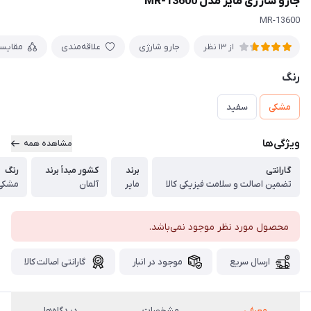
جارو شارژی مایر مدل MR-13600
MR-13600
جارو شارژی
علاقه‌مندی
مقایس
از 13 نظر
رنگ
مشکی
سفید
ویژگی‌ها
مشاهده همه
گارانتی
برند
کشور مبدأ برند
رنگ
تضمین اصالت و سلامت فیزیکی کالا
مایر
آلمان
مشکی 
محصول مورد نظر موجود نمی‌باشد.
ارسال سریع
موجود در انبار
گارانتی اصالت کالا
معرفی
مشخصات
دیدگاه‌ها