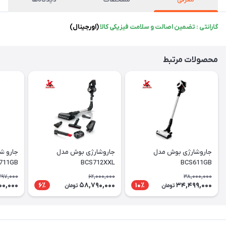
گارانتی : تضمین اصالت و سلامت فیزیکی کالا
(اورجینال)
محصولات مرتبط
جاروشارژی بوش مدل
جاروشارژی بوش مدل
جارو ش
711GB
BCS712XXL
BCS611GB
397,000
62,000,000
38,000,000
00,000
58,790,000
34,499,000
6٪
10٪
تومان
تومان