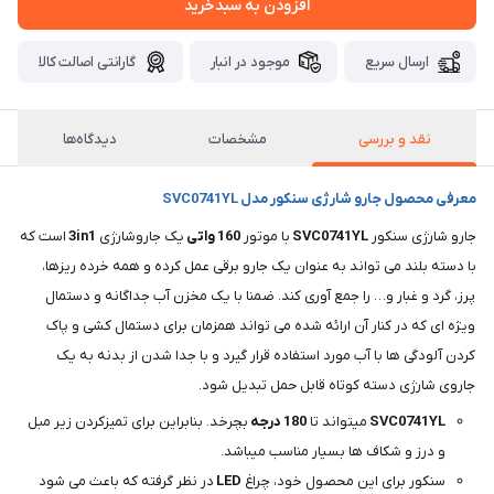
افزودن به سبدخرید
ارسال سریع
موجود در انبار
گارانتی اصالت کالا
نقد و بررسی
مشخصات
دیدگاه‌ها
معرفی محصول جارو شارژی سنکور مدل SVC0741YL
جارو شارژی سنکور
SVC0741YL
با موتور
160
واتی
یک جاروشارژی
3in1
است که
با دسته بلند می تواند به عنوان یک جارو برقی عمل کرده و همه خرده ریزها،
پرز، گرد و غبار و… را جمع آوری کند. ضمنا با یک مخزن آب جداگانه و دستمال
ویژه ای که در کنار آن ارائه شده می تواند همزمان برای دستمال کشی و پاک
کردن آلودگی ها با آب مورد استفاده قرار گیرد و با جدا شدن از بدنه به یک
جاروی شارژی دسته کوتاه قابل حمل تبدیل شود.
SVC0741YL
میتواند تا
180
درجه
بچرخد. بنابراین برای تمیزکردن زیر مبل
و درز و شکاف ها بسیار مناسب میباشد.
سنکور برای این محصول خود، چراغ
LED
در نظر گرفته که باعث می شود