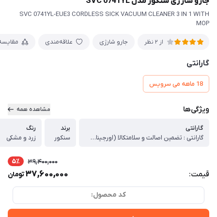
جارو شارژی سنکور مدل SVC 0741YL
SVC 0741YL-EUE3 CORDLESS SICK VACUUM CLEANER 3 IN 1 WITH
MOP
جارو شارژی
علاقه‌مندی
مقایسه
از 2 نظر
گارانتی
18 ماهه می سرویس
ویژگی‌ها
مشاهده همه
گارانتی
برند
رنگ
گارانتی : تضمین اصالت و سلامتکالا (اورجینال)
سنکور
زرد و مشکی
5٪
39,400,000
37,600,000
قیمت:
تومان
کد محصول: