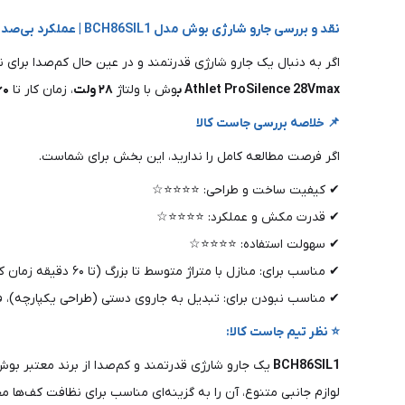
نقد و بررسی جارو شارژی بوش مدل BCH86SIL1 | عملکرد بی‌صدا با قدرت ۲۸ ولت و زمان کار طولانی
اگر به دنبال یک جارو شارژی قدرتمند و در عین حال کم‌صدا برا
Athlet ProSilence 28Vmax ب
وش با ولتاژ
۲۸ ولت
، زمان کار تا
۶۰
📌 خلاصه بررسی جاست کالا
اگر فرصت مطالعه کامل را ندارید، این بخش برای شماست.
✔ کیفیت ساخت و طراحی: ⭐⭐⭐⭐☆
✔ قدرت مکش و عملکرد: ⭐⭐⭐⭐☆
✔ سهولت استفاده: ⭐⭐⭐⭐☆
✔ مناسب برای: منازل با متراژ متوسط تا بزرگ (تا ۶۰ دقیقه زمان کار)، کف‌های سخت و موکت‌های کم‌پشت، افرادی که به صدای کم و قدرت مکش بالا اهمیت می‌دهند
✔ مناسب نبودن برای: تبدیل به جاروی دستی (طراحی یکپارچه)، فضا
⭐ نظر تیم جاست کالا:
BCH86SIL1
یک جارو شارژی قدرتمند و کم‌صدا از برند معتبر ب
لوازم جانبی متنوع، آن را به گزینه‌ای مناسب برای نظافت کف‌ها مح