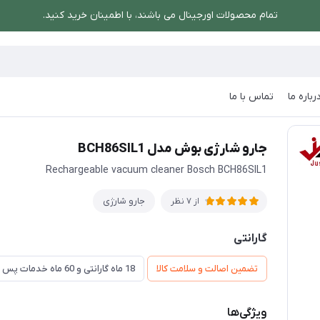
تمام محصولات اورجینال می باشند، با اطمینان خرید کنید.
رباره ما
تماس با ما
رو شارژی بوش مدل BCH86SIL1
جارو شارژی بوش مدل BCH86SIL1
Rechargeable vacuum cleaner Bosch BCH86SIL1
جارو شارژی
از 7 نظر
گارانتی
تضمین اصالت و سلامت کالا
18 ماه گارانتی و 60 ماه خدمات پس از فروش و ضمانت تعویض
ویژگی‌ها