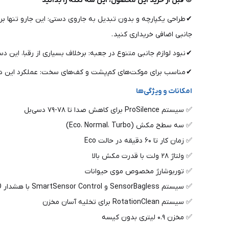
🎯 قبل از خرید این محصول، این سه نکته را بدانید
✔ طراحی یکپارچه و بدون تبدیل به جاروی دستی: این جارو تنها برا
جانبی اضافی خریداری کنید .
✔ نبود لوازم جانبی متنوع در جعبه: برخلاف بسیاری از رقبا، این د
✔ مناسب برای موکت‌های کم‌پشت و کف‌های سخت: عملکرد این دس
امکانات و ویژگی‌ها
✅ سیستم ProSilence برای کاهش صدا تا ۷۸-۷۹ دسی‌بل
✅ سه سطح مکش (Eco، Normal، Turbo)
✅ زمان کار تا ۶۰ دقیقه در حالت Eco
✅ ولتاژ ۲۸ ولت با قدرت مکش بالا
✅ توربوشارژ مخصوص موی حیوانات
✅ سیستم SensorBagless و SmartSensor Control با هشدار LED
✅ سیستم RotationClean برای تخلیه آسان مخزن
✅ مخزن ۰.۹ لیتری بدون کیسه