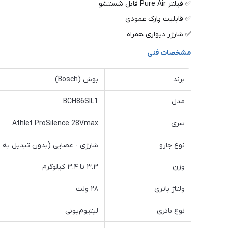
✅ فیلتر Pure Air قابل شستشو
✅ قابلیت پارک عمودی
✅ شارژر دیواری همراه
مشخصات فنی
برند
بوش (Bosch)
مدل
BCH86SIL1
سری
Athlet ProSilence 28Vmax
نوع جارو
شارژی - عصایی (بدون تبدیل به 
وزن
۳.۳ تا ۳.۴ کیلوگرم
ولتاژ باتری
۲۸ ولت
نوع باتری
لیتیوم‌یونی