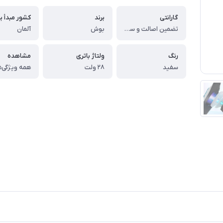
گارانتی
برند
کشور مبدأ بر
تضمین اصالت و سلامت کالا (اورجینال)
بوش
آلمان
رنگ
ولتاژ باتری
مشاهده
سفید
۲۸ ولت
همه ویژگی‌ه