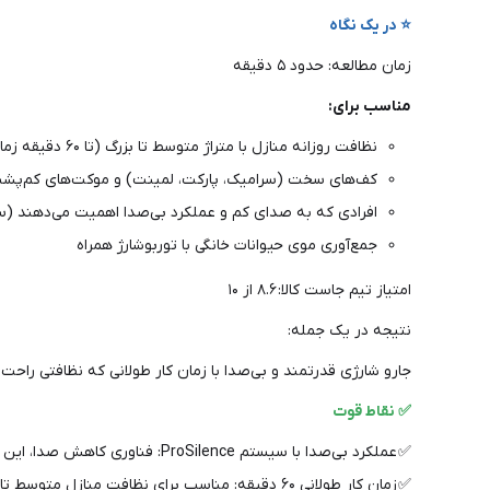
⭐ در یک نگاه
زمان مطالعه: حدود ۵ دقیقه
مناسب برای:
نظافت روزانه منازل با متراژ متوسط تا بزرگ (تا ۶۰ دقیقه زمان کار)
کف‌های سخت (سرامیک، پارکت، لمینت) و موکت‌های کم‌پش
افرادی که به صدای کم و عملکرد بی‌صدا اهمیت می‌دهند (سیستم ence
جمع‌آوری موی حیوانات خانگی با توربوشارژ همراه
امتیاز تیم جاست کالا: ۸.۶ از ۱۰
نتیجه در یک جمله:
جارو شارژی قدرتمند و بی‌صدا با زمان کار طولانی که نظافتی راح
✅ نقاط قوت
✅ عملکرد بی‌صدا با سیستم ProSilence: فناوری کاهش صدا، این جارو را به یکی از بی‌صداترین گزینه‌های شارژی در کلاس خود تبدیل کرده است .
✅ زمان کار طولانی ۶۰ دقیقه: مناسب برای نظافت منازل متوسط تا بزرگ بدون نیاز به شارژ مجدد .