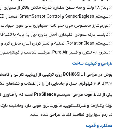
✅ ولتاژ ۲۸ ولت و سه سطح مکش: قدرت مکش بالاتر از بسیاری از رقبا و امکان تنظیم برای سطوح مختلف (Eco، Normal، Turbo) .
✅ سیستم SensorBagless و SmartSensor Control: هشدار LED برای زمان نیاز به تمیز کردن فیلتر، حفظ قدرت مکش و عملکرد بهینه .
✅ توربوشارژ مخصوص موی حیوانات: جمع‌آوری عالی موی حیوانات خ
✅ قابلیت پارک عمودی: نگهداری آسان بدون نیاز به پایه یا تکیه‌گاه
✅ سیستم RotationClean: تخلیه و تمیز کردن آسان مخزن گرد و غبار بدون تماس مستقیم با آلودگی .
✅ مخزن ۰.۹ لیتری و فیلتر Pure Air: ظرفیت مناسب و فیلتراسیون با کیفیت .
طراحی و کیفیت ساخت
بوش در طراحی
BCH86SIL1
روی ترکیبی از زیبایی، کارایی و کا
۳.۳ تا ۳.۴ کیلوگرم
، حمل و جابجایی آن را در طبقات و فضاهای مخت
یکی از نقاط قوت طراحی، سیستم
ProSilence
است که با فناوری 
لوله یکپارچه و غیرتلسکوپی، مانورپذیری خوبی دارد و قابلیت پار
ندارد و تنها برای نظافت کف‌ها طراحی شده است .
عملکرد و قدرت