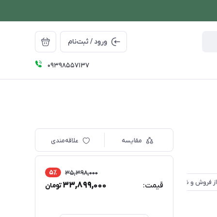
ورود / ثبت‌نام
09398557137
مقایسه
علاقه‌مندی
5٪
35,398,000
33,899,000
قیمت:
تومان