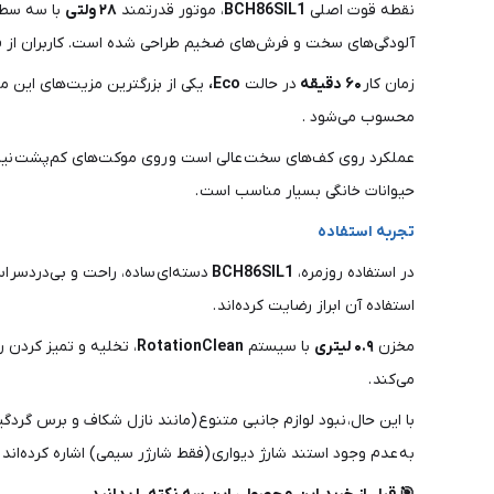
نقطه قوت اصلی
BCH86SIL1
، موتور قدرتمند
۲۸ ولتی
با سه سط
آلودگی‌های سخت و فرش‌های ضخیم طراحی شده است. کاربران از قدر
زمان کار
۶۰ دقیقه
در حالت
Eco،
یکی از بزرگترین مزیت‌های این م
محسوب می‌شود .
عملکرد روی کف‌های سخت عالی است و روی موکت‌های کم‌پشت نیز عملک
حیوانات خانگی بسیار مناسب است .
تجربه استفاده
در استفاده روزمره،
BCH86SIL1
دسته‌ای ساده، راحت و بی‌دردسر 
استفاده آن ابراز رضایت کرده‌اند .
مخزن
۰.۹ لیتری
با سیستم
RotationClean
، تخلیه و تمیز کردن را
می‌کند .
با این حال، نبود لوازم جانبی متنوع (مانند نازل شکاف و برس گردگ
به عدم وجود استند شارژ دیواری (فقط شارژر سیمی) اشاره کرده‌اند