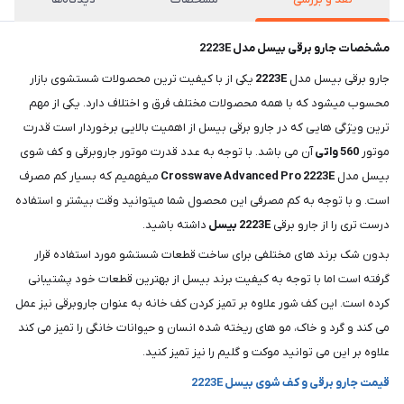
مشخصات جارو برقی بیسل مدل 2223E
جارو برقی بیسل مدل
2223E
یکی از با کیفیت ترین محصولات شستشوی بازار
محسوب میشود که با همه محصولات مختلف فرق و اختلاف دارد. یکی از مهم
ترین ویژگی هایی که در جارو برقی بیسل از اهمیت بالایی برخوردار است قدرت
موتور
560
واتی
آن می باشد. با توجه به عدد قدرت موتور جاروبرقی و کف شوی
بیسل مدل
2223E
Pro
Advanced
Crosswave
میفهمیم که بسیار کم مصرف
است. و با توجه به کم مصرفی این محصول شما میتوانید وقت بیشتر و استفاده
درست تری را از جارو برقی
2223E
بیسل
داشته باشید.
بدون شک برند های مختلفی برای ساخت قطعات شستشو مورد استفاده قرار
گرفته است اما با توجه به کیفیت برند بیسل از بهترین قطعات خود پشتیبانی
کرده است. این کف شور علاوه بر تمیز کردن کف خانه به عنوان جاروبرقی نیز عمل
می کند و گرد و خاک، مو های ریخته شده انسان و حیوانات خانگی را تمیز می کند
علاوه بر این می توانید موکت و گلیم را نیز تمیز کنید.
قیمت جارو برقی و کف شوی بیسل 2223E