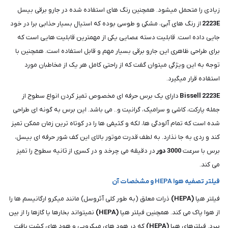
زیادی را متحمل میشود. همچنین رنگ های استفاده شده در جارو برقی بیسل
2223E
از رنگ های آبی، مشکی و طوسی بوده که استیال بسیار حذابی برا در خود
جایی داده است. قابلیت دسته عصایی یکی از مهمترین قابلیت هایی است که
برای طراحی ظاهری این جارو برقی بسیار مهم و قابل استفاده است. همچنین با
توجه به این ویژگی میتوان گفت که از راحتی کامل هر یک از مخاطبان مورد
استفاده قرار میگیرد.
2223E
Bissell
دارای یک برس حرفه ای مخصوص تمیز کردن انواع سطوح از
جمله پارکت، کاشی و سرامیک، گرانیت و.. می باشد. این برس به گونه ای طراحی
شده است که تمام آلودگی ها، لکه و کثیفی ها را در کوتاه ترین زمان ممکن تمیز
کند و ردی به جا نذارد. به لطف قدرت موتور بالای این کف شور حرفه ای بیسل،
برس با سرعت
3000
دور
در دقیقه می چرخد و در کسری از ثانیه سطوح را تمیز
می کند.
فیلتر تصفیه هوا HEPA و مشخصات آن
فیلتر هپا
(HEPA)
ذرات معلق (به طور کلی آئروسل) مانند میکرو ارگانیسم ها را
از هوا پاک می کند. همچنین فیلتر هپا
(HEPA)
نمیتواند بخارها یا گازها را از بین
ببرد. فیلترهای هپا
(HEPA)
که در هود های میکروبی و هود های کشت بافت