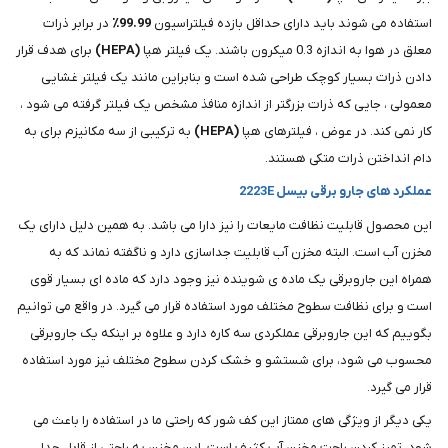
استفاده می شوند باید دارای حداقل بازده فیلتراسیون
99.99٪
در برابر ذرات
معلق در هوا به اندازه 0.3 میکرون باشند. یک فیلتر هپا
(HEPA)
برای هدف قرار
دادن ذرات بسیار کوچک طراحی شده است و بنابراین مانند یک فیلتر غشایی
معمولی ، جایی که ذرات بزرگتر از اندازه منافذ مشخص یک فیلتر گرفته می شود ،
کار نمی کند. در عوض ، فیلترهای هپا
(HEPA)
به ترکیبی از سه مکانیزم برای به
دام انداختن ذرات متکی هستند.
عملکرد های جارو برقی بیسل 2223E
این محصول قابلیت نظافت مایعات را نیز دارا می باشد. به همین دلیل دارای یک
مخزن آب است‌. البته مخزن آب قابلیت جداسازی دارد و ناگفته نماند که به
همراه این جاروبرقی یک ماده ی شوینده نیز وجود دارد که ماده ای بسیار قوی
است و برای نظافت سطوح مختلف مورد استفاده قرار می گیرد. در واقع می توانیم
بگوییم که این جاروبرقی عملکردی سه کاره دارد و علاوه بر اینکه یک جاروبرقی
محسوب می شود، برای شستشو و خشک کردن سطوح مختلف نیز مورد استفاده
قرار می گیرد.
یکی دیگر از ویژگی های ممتاز این کف شور که راحتی ما در استفاده را باعث می
شود، تمیز کردن راحت مخزن آب کثیف است. این مخزن به راحتی از قابل جدا