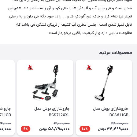
شدن است و می توان آب و آلودگی ها را خالی کرد و آن را شستشو داد. همچنین
فیلتر نیز تمام گرد و خاک، مو، آلودگی ها و … را در خود نگه می دارد و به راحتی
قابل تمیز شدن است . جنس مخزن آب کثیف از تریتان نشکن می باشد که
مقاومت بالایی دارد و از کیفیت بالایی برخوردار است.
محصولات مرتبط
جاروشارژی بوش مدل
جاروشارژی بوش مدل
جارو ش
711GB
BCS712XXL
BCS611GB
397,000
62,000,000
38,000,000
00,000
58,790,000
34,499,000
6٪
10٪
تومان
تومان