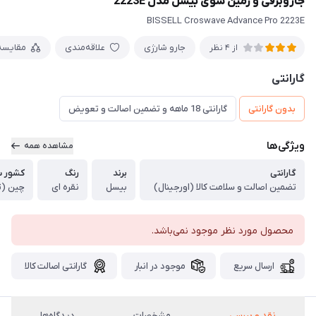
جاروبرقی و زمین شوی بیسل مدل 2223E
BISSELL Croswave Advance Pro 2223E
جارو شارژی
علاقه‌مندی
مقایسه
از 4 نظر
گارانتی
بدون گارانتی
گارانتی 18 ماهه و تضمین اصالت و تعویض
ویژگی‌ها
مشاهده همه
گارانتی
برند
رنگ
کشور س
تضمین اصالت و سلامت کالا (اورجینال)
بیسل
نقره ای
چین (ت
محصول مورد نظر موجود نمی‌باشد.
ارسال سریع
موجود در انبار
گارانتی اصالت کالا
نقد و بررسی
مشخصات
دیدگاه‌ها