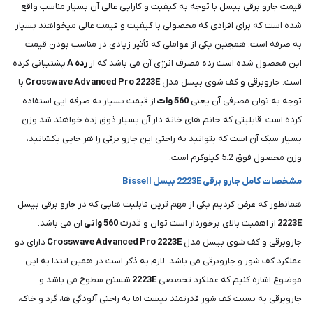
قیمت جارو برقی بیسل با توجه به کیفیت و کارایی عالی آن بسیار مناسب واقع
شده است که برای افرادی که محصولی با کیفیت و قیمت عالی میخواهند بسیار
به صرفه است. همچنین یکی از عواملی که تأثیر زیادی در مناسب بودن قیمت
این محصول شده است رده مصرف انرژی آن می باشد که از
رده
A
پشتیبانی کرده
است. جاروبرقی و کف شوی بیسل مدل
2223E
Pro
Advanced
Crosswave
با
توجه به توان مصرفی آن یعنی
560
وات
از قیمت بسیار به صرفه ایی استفاده
کرده است. قابلیتی که خانم های خانه دار آن بسیار ذوق زده خواهند شد وزن
بسیار سبک آن است که بتوانید به راحتی این جارو برقی را هر جایی بکشانید،
وزن محصول فوق 5.2 کیلوگرم است.
مشخصات کامل جارو برقی 2223E بیسل Bissell
همانطور که عرض کردیم یکی از مهم ترین قابلیت هایی که در جارو برقی بیسل
2223E
از اهمیت بالای برخوردار است توان و قدرت
560
واتی
ان می باشد.
جاروبرقی و کف شوی بیسل مدل
2223E
Pro
Advanced
Crosswave
دارای دو
عملکرد کف شور و جاروبرقی می باشد. لازم به ذکر است در همین ابتدا به این
موضوع اشاره کنیم که عملکرد تخصصی
2223E
شستن سطوح می باشد و
جاروبرقی به نسبت کف شور قدرتمند نیست اما به راحتی آلودگی ها، گرد و خاک،