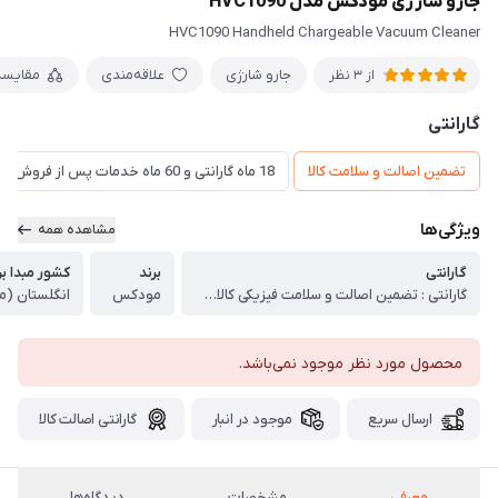
جارو شارژی مودکس مدل HVC1090
HVC1090 Handheld Chargeable Vacuum Cleaner
جارو شارژی
علاقه‌مندی
مقایسه
از 3 نظر
گارانتی
تضمین اصالت و سلامت کالا
18 ماه گارانتی و 60 ماه خدمات پس از فروش و ضمانت تعویض
ویژگی‌ها
مشاهده همه
گارانتی
برند
کشور مبدا بر
گارانتی : تضمین اصالت و سلامت فیزیکی کالا (اورجینال)
مودکس
انگلستان (م
محصول مورد نظر موجود نمی‌باشد.
ارسال سریع
موجود در انبار
گارانتی اصالت کالا
معرفی
مشخصات
دیدگاه‌ها