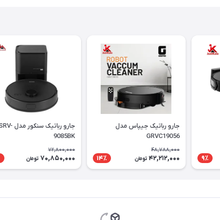
جارو رباتيک جيپاس مدل
جارو رباتیک سنکور مدل RV
9085BK
GRVC19056
72,800,000
48,788,000
70,850,000
42,212,000
٪
14٪
9٪
تومان
تومان