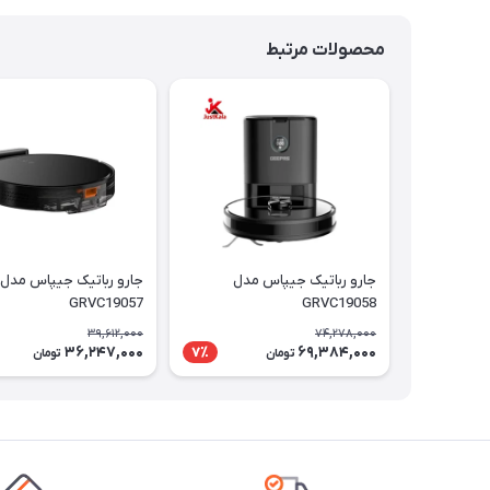
محصولات مرتبط
جارو رباتيک جيپاس مدل
جارو رباتيک جيپاس مدل
GRVC19057
GRVC19058
39,612,000
74,278,000
36,247,000
69,384,000
7٪
تومان
تومان