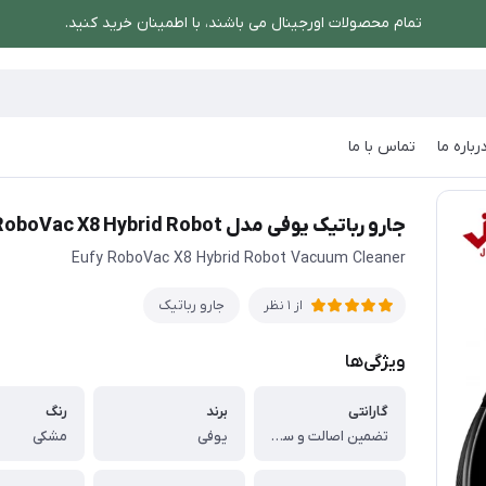
تمام محصولات اورجینال می باشند، با اطمینان خرید کنید.
رباره ما
تماس با ما
رو رباتیک یوفی مدل RoboVac X8 Hybrid Robot
جارو رباتیک یوفی مدل RoboVac X8 Hybrid Robot
Eufy RoboVac X8 Hybrid Robot Vacuum Cleaner
جارو رباتیک
از 1 نظر
ویژگی‌ها
گارانتی
برند
رنگ
تضمین اصالت و سلامت فیزیکی کالا
یوفی
مشکی