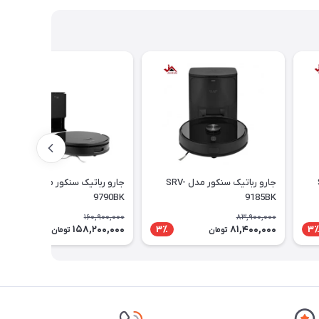
S-
جارو رباتیک سنکور مدل SRV-
جارو رباتیک سنکور مدل SRV-
9790BK
9185BK
160,900,000
83,900,000
158,200,000
81,400,000
2٪
3٪
3
تومان
تومان