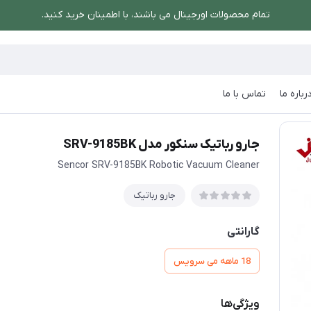
تمام محصولات اورجینال می باشند، با اطمینان خرید کنید.
رباره ما
تماس با ما
رو رباتیک سنکور مدل SRV-9185BK
جارو رباتیک سنکور مدل SRV-9185BK
Sencor SRV-9185BK Robotic Vacuum Cleaner
جارو رباتیک
گارانتی
18 ماهه می سرویس
ویژگی‌ها