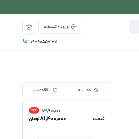
ورود / ثبت‌نام
09398557137
مقایسه
علاقه‌مندی
3٪
83,900,000
81,400,000
قیمت:
تومان