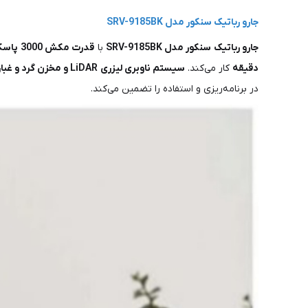
جارو رباتیک سنکور مدل SRV-9185BK
جارو رباتیک سنکور مدل SRV-9185BK
با
قدرت مکش 3000 پاسکال
دقیقه
کار می‌کند.
سیستم ناوبری لیزری LiDAR و مخزن گرد و غبار 3 لیتری امکان تمیزکاری دقیق و بدون دردسر تا 60 روز
در برنامه‌ریزی و استفاده را تضمین می‌کند.