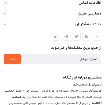
اطلاعات تماس
09398557137
دسترسی سریع
info@justkala.ir
لیست محصولات
خدمات مشتریان
بوشهر - چهار راه تامین اجتماعی به سمت ریشهر ، 100 متر بالاتر
مجله فروشگاه
راهنما
سمت چپ (فروشگاه صوتی عباسی) - "تحویل حضوری فقط با
حساب کاربری
هماهنگی"
پرسش های شما
تماس با ما
از جدید‌ترین تخفیف‌ها با‌ خبر شوید
شرایط و ضوابط گارانتی
درباره ما
روش های بازگرداندن کالا
ثبت
قوانین و مقررات جاست کالا
راهنمای خرید، پرداخت، پردازش
مختصری درباره فروشگاه
با سپاس از انتخاب شما
جاست کالا
بیش از
۶ سال است
که در حوزه فروش اینترنتی لوازم خانگی فعالیت
می‌کند. هدف ما تنها فروش کالا نیست؛ بلکه کمک به شما برای یک
انتخاب
آگاهانه
از طریق ارائه محصولات اصل، اطلاعات دقیق، بررسی‌های تخصصی و