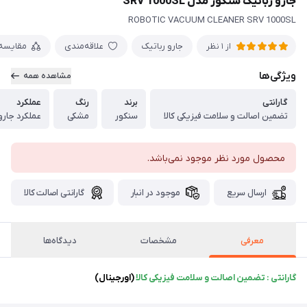
جارو رباتیک سنکور مدل SRV 1000SL
ROBOTIC VACUUM CLEANER SRV 1000SL
جارو رباتیک
علاقه‌مندی
مقایسه
از 1 نظر
ویژگی‌ها
مشاهده همه
گارانتی
برند
رنگ
عملکرد
تضمین اصالت و سلامت فیزیکی کالا
سنکور
مشکی
عملكرد جار
محصول مورد نظر موجود نمی‌باشد.
ارسال سریع
موجود در انبار
گارانتی اصالت کالا
معرفی
مشخصات
دیدگاه‌ها
گارانتی : تضمین اصالت و سلامت فیزیکی کالا
(اورجینال)