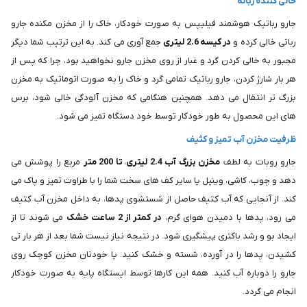
خالی کننده زباله
جارو رباتیک هوشمند فیلیپس به صورت خودکار، خاک را از مخزن مکنده جارو
رباتی خالی کرده و
در کیسه 2.6 لیتری
جمع آوری می کند. به این ترتیب شما دیگر
مجبور به خالی کردن گرد و غبار از روی مخزن جارو نخواهید بود، چرا که پس از
هر بار شارژ کردن، جارو رباتیک تمامی گرد و خاک را به صورت اتوماتیک به مخزن
بزرگ تر انتقال می دهد. همچنین هنگامی که مخزن آلودگی خالی شود، برس
های این محصول به طور خودکار توسط خود دستگاه تمیز می شود.
ظرفیت مخزن آب تمیز و کثیف
جارو روبات به لطف
مخزن بزرگ آب 2.4 لیتری
،
تا 200 متر
مربع را پوشش می
دهد و چوب، کاشی، وینیل یا سایر کف های سخت شما را با طراوت تمیز و پاک می
کند. از آنجایی که آب کثیف حاصل از شستشوی پدها، به داخل مخزن آب کثیف
می رود، پدها با دمیدن هوای گرم،
در کمتر از 2 ساعت خشک
می شوند تا از
ایجاد بو و رشد باکتری پیشگیری شود. در نتیجه نیاز نیست شما بعد از هر بار تی
کشیدن، پدها را در آورده، شسته و خشک کنید. یا خودتان مخزن کوچک روی
جارو را دوباره آب کنید. همه این کارها توسط ایستگاه پایه به صورت خودکار
انجام می گردد.