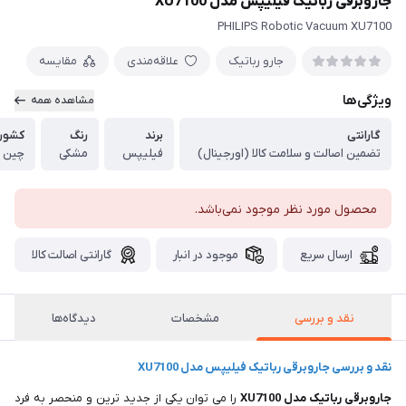
جاروبرقی رباتیک فیلیپس مدل XU7100
PHILIPS Robotic Vacuum XU7100
جارو رباتیک
علاقه‌مندی
مقایسه
ویژگی‌ها
مشاهده همه
گارانتی
برند
رنگ
کشور 
تضمین اصالت و سلامت کالا (اورجینال)
فیلیپس
مشکی
چین
محصول مورد نظر موجود نمی‌باشد.
ارسال سریع
موجود در انبار
گارانتی اصالت کالا
نقد و بررسی
مشخصات
دیدگاه‌ها
نقد و بررسی جاروبرقی رباتیک فیلیپس مدل XU7100
جاروبرقی رباتیک مدل XU7100
را می توان یکی از جدید ترین و منحصر به فرد