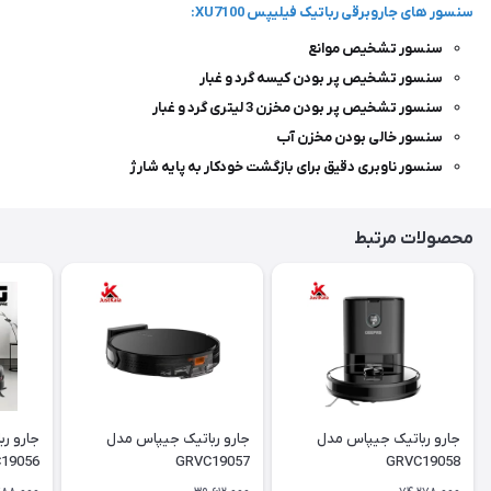
سنسور های جاروبرقی رباتیک فیلیپس XU7100:
سنسور تشخیص موانع
سنسور تشخیص پر بودن کیسه گرد و غبار
سنسور تشخیص پر بودن مخزن 3 لیتری گرد و غبار
سنسور خالی بودن مخزن آب
سنسور ناوبری دقیق برای بازگشت خودکار به پایه شارژ
محصولات مرتبط
جارو رباتيک جيپاس مدل
جارو رباتيک جيپاس مدل
جارو ر
19056
GRVC19057
GRVC19058